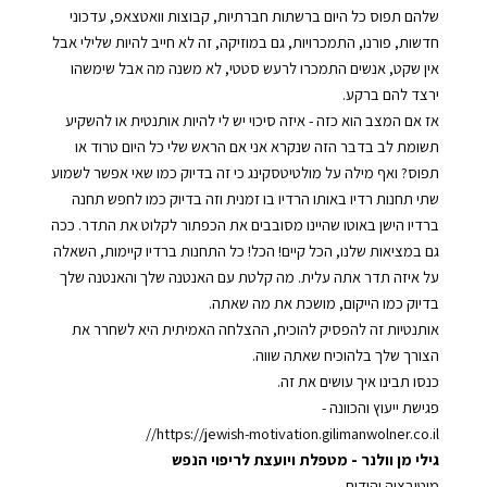
שלהם תפוס כל היום ברשתות חברתיות, קבוצות וואטצאפ, עדכוני
חדשות, פורנו, התמכרויות, גם במוזיקה, זה לא חייב להיות שלילי אבל
אין שקט, אנשים התמכרו לרעש סטטי, לא משנה מה אבל שימשהו
ירצד להם ברקע.
אז אם המצב הוא כזה - איזה סיכוי יש לי להיות אותנטית או להשקיע
תשומת לב בדבר הזה שנקרא אני אם הראש שלי כל היום טרוד או
תפוס? ואף מילה על מולטיטסקינג כי זה בדיוק כמו שאי אפשר לשמוע
שתי תחנות רדיו באותו הרדיו בו זמנית וזה בדיוק כמו לחפש תחנה
ברדיו הישן באוטו שהיינו מסובבים את הכפתור לקלוט את התדר. ככה
גם במציאות שלנו, הכל קיים! הכל! כל התחנות ברדיו קיימות, השאלה
על איזה תדר אתה עלית. מה קלטת עם האנטנה שלך והאנטנה שלך
בדיוק כמו הייקום, מושכת את מה שאתה.
אותנטיות זה להפסיק להוכיח, ההצלחה האמיתית היא לשחרר את
הצורך שלך בלהוכיח שאתה שווה.
כנסו תבינו איך עושים את זה.
⁠פגישת ייעוץ והכוונה - ⁠⁠⁠⁠⁠⁠⁠⁠⁠
⁠⁠⁠⁠⁠⁠⁠⁠⁠https://jewish-motivation.gilimanwolner.co.il//⁠⁠⁠⁠⁠⁠⁠⁠⁠
גילי מן וולנר⁠
-
⁠⁠מטפלת ויועצת לריפוי הנפש⁠⁠
⁠⁠⁠⁠⁠⁠⁠⁠⁠⁠⁠⁠מוטיבציה יהודית⁠⁠⁠⁠⁠⁠⁠⁠⁠⁠⁠⁠