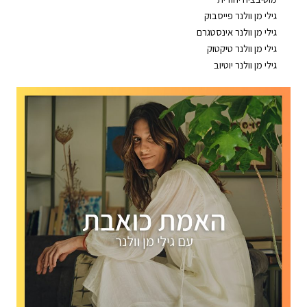
⁠⁠⁠⁠⁠⁠⁠⁠⁠⁠⁠⁠גילי מן וולנר פייסבוק⁠⁠⁠⁠⁠⁠⁠⁠⁠⁠⁠⁠
⁠⁠⁠⁠⁠⁠⁠⁠⁠⁠⁠⁠גילי מן וולנר אינסטגרם⁠⁠⁠⁠⁠⁠⁠⁠⁠⁠⁠
⁠⁠⁠⁠⁠⁠⁠⁠⁠⁠⁠⁠גילי מן וולנר טיקטוק⁠⁠⁠⁠⁠⁠⁠⁠⁠⁠⁠⁠
⁠⁠⁠⁠⁠⁠⁠⁠⁠⁠⁠גילי מן וולנר יוטיוב⁠⁠⁠⁠⁠⁠⁠⁠⁠⁠⁠⁠