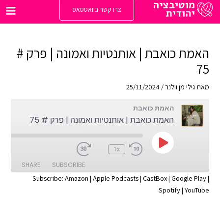
ילוג
צרו קשר בוואטסאפ
תוכן
Main
enu
האמת כואבת | אותנטיות ואמונה | פרק #
75
מאת
גילי מן וולנר
/
25/11/2024
האמת כואבת
האמת כואבת | אותנטיות ואמונה | פרק # 75
Play
:00
1x
Episode
SHARE
SUBSCRIBE
Subscribe:
Amazon
|
Apple Podcasts
|
CastBox
|
Google Play
|
Spotify
|
YouTube
SHARE
Apple Podcasts
Amazon
Google Play
CastBox
LINK