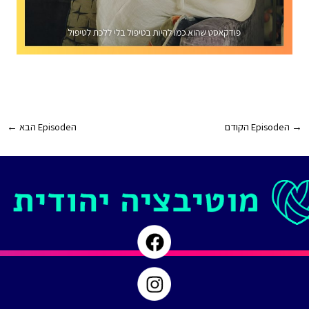
Post
→
הEpisode הקודם
הEpisode הבא
←
navigation