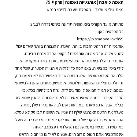
האמת כואבת | אותנטיות ואמונה | פרק # 75
YouTube
Spotify
EMBED
מאת: גילי מן וולנר –
⁠מטפלת ויועצת לריפוי הנפש⁠
RSS FEED
פתיחת מועד הקורס ביואוטופיה תודעה בשינוי נדחה ל3/12
כל הפרטים כאן:
⁠⁠⁠⁠https://lp.smoove.io/th59⁠⁠⁠⁠
אותנטיות זה הרטט הגבוה ביותר, האנרגיה הגבוהה ביותר שאדם יכול
להגיע אליה. אבל מה זה אותנטיות? בקושי אהבה אנחנו מבינים.
אותנטיות זה להביא את הגרסא האמיתית, את הצורה המקורית שלך
לידי ביטוי במציאות. באנו לפה כדי לגלות אותנו. זו המטרה, שכל אחד
יגלה את הטבע האמיתי שלו. הבעיה שרוב האנשים הם לא באמת הם,
זה חלקים וצללים ושאיפות וחלומות של אנשים אחרים שהם הלבישו על
עצמם. לא תמיד הם אפילו מודעים לזה, שזה הכי להיות בכלא כי
הדרך הטובה ביותר להשאיר אסיר בכלא זה לגרום לו להבין שהוא לא
בכלא. אבל הרגע שאתה במודעות ושם לב לאותנטיות שלך, אתה
מעלה את הרטט האנרגטי שלך! זה עניין של תשומת לב! ניקולא טסלא
אמר שהתפקיד העיקרי של המוח הוא לקבל אינפורמציה כי הוא פועל
כמו משדר, עכשיו באמאשלכם תשאלו את עצמכם לאיזה
אינפורמציה אתם חשופים רוב היום. אנשים לא ידעו מי הם כי הראש