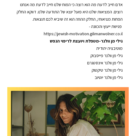
אדם חייב לדעת מה הוא רוצה כי המוח שלנו חייב לדעת מה אנחנו
רוצים. המציאות שלנו היא פועל יוצא של התודעה שלנו. דווקא החלק
הפחות מציאותי, החלק ההוזה הוא זה שיביא לכם תוצאות.
⁠⁠⁠⁠⁠⁠⁠⁠⁠⁠⁠פגישת ייעוץ והכוונה - ⁠⁠⁠⁠⁠⁠⁠⁠⁠⁠⁠⁠⁠⁠⁠⁠⁠⁠⁠⁠⁠⁠
⁠⁠⁠⁠⁠⁠⁠⁠⁠⁠⁠⁠⁠⁠⁠⁠⁠⁠⁠⁠⁠⁠https://jewish-motivation.gilimanwolner.co.il⁠
גילי מן וולנר⁠
-
⁠⁠מטפלת ויועצת לריפוי הנפש⁠⁠
⁠⁠⁠⁠⁠⁠⁠⁠⁠⁠⁠⁠⁠⁠⁠⁠⁠⁠⁠⁠⁠⁠⁠⁠⁠מוטיבציה יהודית⁠⁠⁠⁠⁠⁠⁠⁠⁠⁠⁠⁠⁠⁠⁠⁠⁠⁠⁠⁠⁠⁠⁠⁠⁠
⁠⁠⁠⁠⁠⁠⁠⁠⁠⁠⁠⁠⁠⁠⁠⁠⁠⁠⁠⁠⁠⁠⁠⁠⁠גילי מן וולנר פייסבוק⁠⁠⁠⁠⁠⁠⁠⁠⁠⁠⁠⁠⁠⁠⁠⁠⁠⁠⁠⁠⁠⁠⁠⁠⁠
⁠⁠⁠⁠⁠⁠⁠⁠⁠⁠⁠⁠⁠⁠⁠⁠⁠⁠⁠⁠⁠⁠⁠⁠⁠גילי מן וולנר אינסטגרם⁠⁠⁠⁠⁠⁠⁠⁠⁠⁠⁠⁠⁠⁠⁠⁠⁠⁠⁠⁠⁠⁠⁠⁠
⁠⁠⁠⁠⁠⁠⁠⁠⁠⁠⁠⁠⁠⁠⁠⁠⁠⁠⁠⁠⁠⁠⁠⁠⁠גילי מן וולנר טיקטוק⁠⁠⁠⁠⁠⁠⁠⁠⁠⁠⁠⁠⁠⁠⁠⁠⁠⁠⁠⁠⁠⁠⁠⁠⁠
⁠⁠⁠⁠⁠⁠⁠⁠⁠⁠⁠⁠⁠⁠⁠⁠⁠⁠⁠⁠⁠⁠⁠⁠גילי מן וולנר יוטיוב⁠⁠⁠⁠⁠⁠⁠⁠⁠⁠⁠⁠⁠⁠⁠⁠⁠⁠⁠⁠⁠⁠⁠⁠⁠