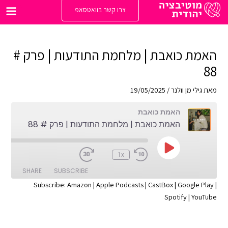
ילוג
צרו קשר בוואטסאפ
תוכן
Main
enu
האמת כואבת | מלחמת התודעות | פרק #
88
מאת
גילי מן וולנר
/
19/05/2025
האמת כואבת
האמת כואבת | מלחמת התודעות | פרק # 88
Play
:00
1x
Episode
SHARE
SUBSCRIBE
Subscribe:
Amazon
|
Apple Podcasts
|
CastBox
|
Google Play
|
Spotify
|
YouTube
SHARE
Apple Podcasts
Amazon
Google Play
CastBox
LINK