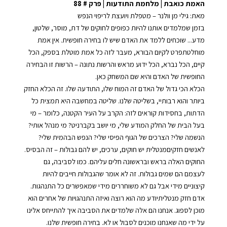
האמת כואבת | מלחמת התודעות | פרק # 88
YouTube
Spotify
EMBED
מאת:
גילי מן וולנר – ⁠מטפלת ויועצת לריפוי הנפש
RSS FEED
בזמן שמלמדים אותנו להיות כפופים לחוקים של דת, מוסר, שלטון,
מדע... שוכחים ללמד את האדם שיש לו בחירה חופשית. אין אמת
מוחלטתפרט לקיום הבורא, מעבר לזה כל אמת מוטלת בספק, הכל
קיים, הכל נברא, הכל ידוע מראש והרשות נתונה – הרשות זו הבחירה
החופשית של האדם והיא שם המשחק כאן.
הכלא הכי גדול של האדם זה המוח שלו, התודעה שלו. זה הכלא החזק
ביותר והוא רבותיי, בשליטה שלנו. שליטה במחשבה היא תמצית כל
הדתות, בחסידות קוראים לזה: הקרב על העיר הקטנה, כלומר – מי
בעל הבית של החלק המודע שלי, מי יושב בקברניט? מי מנהל אותי?
הנשמה שלי? הצרכים של הגוף הפיסי שלי? הנפש הבהמית שלי?
לאנשים חזקיםמנטלית יש חוקים, ערכים, יש להם גבולות – זה הבסיס.
החוקים האלה בראש ובראשונה חלים עליהם. כמו לסביבה, גם
לעצמם הם שמים גבולות. זה לא אומר שהגבולות חייבים להיות
קיצוניים מידי אבל גם לא משוחררים מידי שמאפשרים כל התנהגות.
אדם חזק מנטליתיודע מה הוא רוצה ואיזה התנהגויות של אחרים הוא
מוכן לספוג. אנחנו הם אלה שלמדים את הסביבה איך להתייחס אלינו
על ידי מה שאנחנו מוכנים לסבול או לא. בחירה חופשית שלנו.