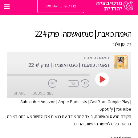
ילוג
צרו קשר בוואטסאפ
תוכן
Main
enu
האמת כואבת | כעס ואשמה | פרק # 22
גילי מן וולנר
האמת כואבת
האמת כואבת | כעס ואשמה | פרק # 22
Play
:00
1x
Episode
SHARE
SUBSCRIBE
Subscribe:
Amazon
|
Apple Podcasts
|
CastBox
|
Google Play
|
Spotify
|
YouTube
SHARE
Apple Podcasts
Amazon
חקירת הכעס והאשמה, כיצד להתמודד עם רגשות אלו ולהשתמש בהם בצורה
Google Play
CastBox
LINK
בריאה. כלים לשיפור הרגשות והחיים.
YouTube
Spotify
EMBED
האמת
Read More »