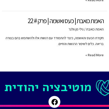
RSS FEED
כואבת
|
כעס
האמת כואבת | כעס ואשמה | פרק # 22
ואשמה
|
האמת כואבת
/
גילי מן וולנר
פרק
חקירת הכעס והאשמה, כיצד להתמודד עם רגשות אלו ולהשתמש בהם בצורה
#
בריאה. כלים לשיפור הרגשות והחיים.
22
האמת
Read More »
כואבת
|
כעס
ואשמה
|
פרק
#
22