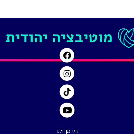
לאהוב
את
עצמך,
פרק
#
64
גילי מן וולנר