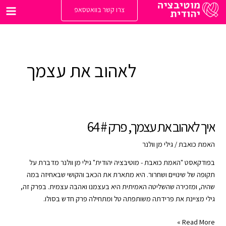
ילוג
צרו קשר בוואטסאפ
תוכן
Main
enu
לאהוב את עצמך
איך לאהוב את עצמך, פרק # 64
האמת כואבת
/
גילי מן וולנר
בפודקאסט "האמת כואבת - מוטיבציה יהודית" גילי מן וולנר מדברת על
תקופה של שינויים ושחרור. היא מתארת את הכאב והקושי שבאחיזה במה
שהיה, ומזכירה שהשליטה האמיתית היא בעצמנו ואהבה עצמית. בפרק זה,
גילי מציינת את פרידתה משותפתה טל ומתחילה פרק חדש בסולו.
איך
Read More »