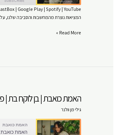
SUBSCRIBE
CastBox
|
Google Play
|
Spotify
|
YouTube
המציאות נוצרת מהמחשבות והסביבה שלנו, עלינו
SHARE
Amazon
Google Play
LINK
האמת
Read More »
RSS FEED
כואבת
EMBED
|
יצירת
מציאות
בגרסת
הבמאי
|
האמת כואבת | בן לוקח בת | פרק
פרק
#
גילי מן וולנר
71
האמת כואבת
האמת כואבת | 