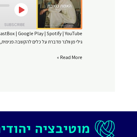
Play
Episode
SUBSCRIBE
CastBox
|
Google Play
|
Spotify
|
YouTube
גילי מן וולנר מדברת על כלים להקשבה פנימית, 
SHARE
Amazon
Google Play
LINK
האמת
Read More »
RSS FEED
כואבת
EMBED
|
בן
לוקח
בת
|
פרק
#
70