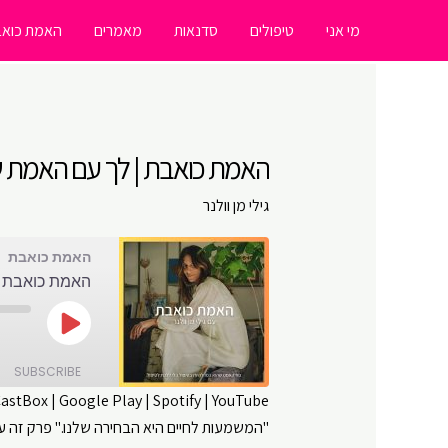
ילוג
מי אני
טיפולים
סדנאות
מאמרים
האמת כואב
תוכן
האמת כואבת | לך עם האמת שלך
גילי מן וולנר
האמת כואבת
האמת כואבת | 
Play
Episode
SUBSCRIBE
CastBox
|
Google Play
|
Spotify
|
YouTube
"המשמעות לחיים היא הבחירה שלנו." פרק זה עוסק
SHARE
Amazon