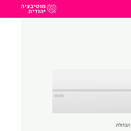
/
00:00
 הבדולח.