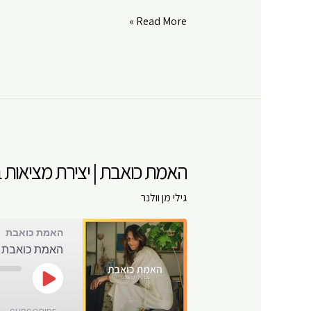
Google Play
LINK
האמת
Read More »
RSS FEED
כואבת
EMBED
|
לך
עם
האמת
שלך
|
האמת כואבת | יצירת מציאות בג
פרק
#
גילי מן וולנר
77
האמת כואבת
האמת כואבת | 
Play
Episode