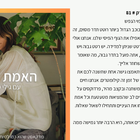
ouTube
Spotify
# 81
וי הנפש⁠
כב הגדול ביותר רוטט תדר מסוים, זה
לו את הגוף הפיסי שלנו. אנחנו אולי
ט שניתן למדידה. יש רטט גבוה ויש
אתה פועל בתדר גבוה, מה שאומר
חוזר אלייך.
תאמצו גישה אחת שתשנה לכם את
ל זמן זה קילומטרים. אנחנו חיים
 משתנה ובקצב מהיר, פרדוקסים על
 לשים לב שהמציאות מטעטעת וכל אמת
את העיניים ותתחילו לשאול שאלות.
ים אותה, היא הרבה יותר גמישה ממה