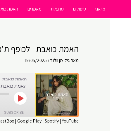
ילוג
מי אני
טיפולים
סדנאות
מאמרים
האמת כואב
תוכן
האמת כואבת | לכופף ת'מצי
מאת
גילי מן וולנר
/
19/05/2025
האמת כואבת
האמת כואבת | 
Play
Episode
SUBSCRIBE
CastBox
|
Google Play
|
Spotify
|
YouTube
SHARE
Amazon