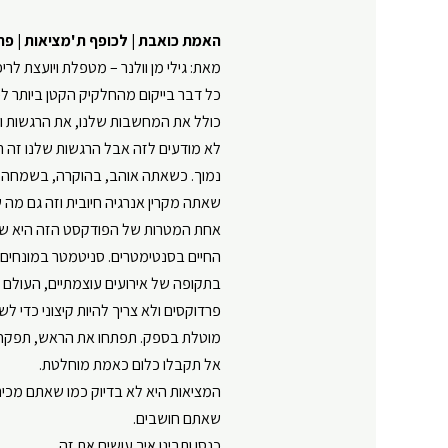
Google Play
LINK
האמת כואבת | לכופף ת'מציאות | פרק 
RSS FEED
מאת: גילי מן וולנר –
⁠מטפלת ויועצת לריפ
EMBED
כל דבר בייקום מהחלקיק הקטן ביותר לכו
כולל את המחשבות שלנו, את הרגשות ואפי
לא מודעים לזה אבל הרגשות שלנו זה רט
נמוך. כשאתה אוהב, בהוקרה, בשמחה, 
שאתה מקרין אנרגיה חיובית וזה גם מה ש
אחת המטרות של הפודקסט הזה היא ש
החיים בסנטימטרים. סניטמטר במונחים ש
בתקופה של אירועים עוצמתיים, העולם
פרדוקסים ולא צריך להיות קיצוני כדי
מוטלת בספק. תפתחו את הראש, תפקחו 
אל תקבלו כלום כאמת מוחלטת.
המציאות היא לא בדיוק כמו שאתם מכיר
שאתם חושבים.
כנסו ותבינו איך עושים את זה.