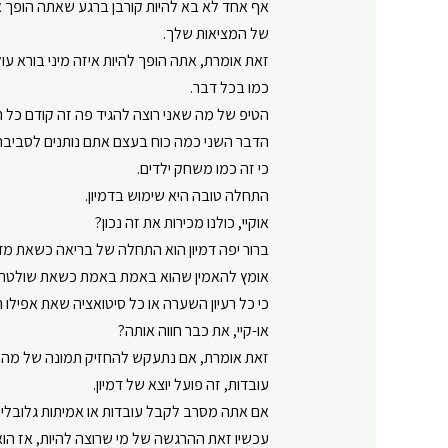
אף אחד לא בא להיות קורבן ברגע שאתה הופך 
של המציאות שלך.
זאת אומרת, אתה הופך להיות איזה מיני בורא עולם
כמו בכל דבר.
הטיפ של מה שאני רוצה להגיד פה זה קודם כל 
הדבר השני כמה כוח בעצם אתם נותנים לסביב
כי זה כמו משחק ילדים.
התחלה טובה היא שימוש בדמיון.
אוקיי, כולנו מכירות את זה נכון?
ברור יפה דמיון הוא התחלה של בריאה כשאת מד
אומץ להאמין שהוא באמת באמת כשאת שולטת בד
כי כל רעיון השערה או כל סיטואציה שאת אפילו ר
או-קיי, את כבר חווה אותה?
זאת אומרת, אם נתעקש להחזיק תמונה של מה ש
עובדות, זה פועל יוצא של דמיון.
אם אתה מסרב לקבל עובדות או אמיתות גלובליו
עכשיו זאת ההרגשה של מי שרוצה להיות, אז הוא