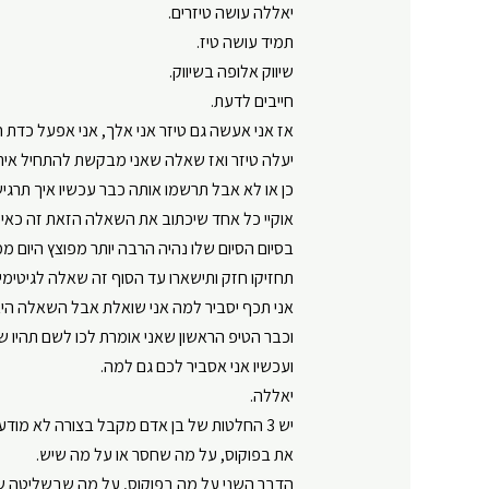
יאללה עושה טיזרים.
תמיד עושה טיז.
שיווק אלופה בשיווק.
חייבים לדעת.
אז אני אעשה גם טיזר אני אלך, אני אפעל כדת ח
יעלה טיזר ואז שאלה שאני מבקשת להתחיל אית
כן או לא אבל תרשמו אותה כבר עכשיו איך תרגי
אוקיי כל אחד שיכתוב את השאלה הזאת זה כאילו
בסיום הסיום שלו נהיה הרבה יותר מפוצץ היום 
תחזיקו חזק ותישארו עד הסוף זה שאלה לגיטי
אני תכף יסביר למה אני שואלת אבל השאלה היא
וכבר הטיפ הראשון שאני אומרת לכו לשם תהיו ש
ועכשיו אני אסביר לכם גם למה.
יאללה.
יש 3 החלטות של בן אדם מקבל בצורה לא מודעת כמעט בכל רגע נתון האחת על מה?
את בפוקוס, על מה שחסר או על מה שיש.
הדבר השני על מה בפוקוס, על מה שבשליטה ש