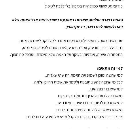
פודקאסט
שהוא כמו להיות בטיפול בלי ללכת
לטיפול
.
האמת כואבת
וסליחה שאנחנו באות עם בשורה כזאת אבל האמת שלא
באנו לעשות לכם כואב, בדיוק ההפך.
שתי נשים. מטפלת ומטופלת מכניסות אתכם לקליניקה לשיח של אמת.
נדבר על
ריפוי
,
תודעה
,
אמונה
, מדע,
גישות שונות לטיפול
,
גוף ונפש
,
התפתחות אישית
, אנרגיות ובעיקר על האמת שלא נאמרת - שהכל פה הפוך.
למי זה מתאים?
למי שרוצה ומוכן לשמוע את האמת. זה שתי שאלות..
לכל מי שרוצה להשיג תובנות ולשפר את איכות החיים שלו/ה.
למי שיש בו
רצון לשינוי
.
מי שרוצה לדעת ולהבין יותר על
חוקיי היקום
.
למי שמבקש לחיות
חיים בריאים
בגוף ובנפש.
מי שמרגיש שבא לו לתת לעצמו מתנה לחיים.
אין צורך בידע מוקדם, רק רצון לקבל שפע של
מידע ועצות לחיים
.