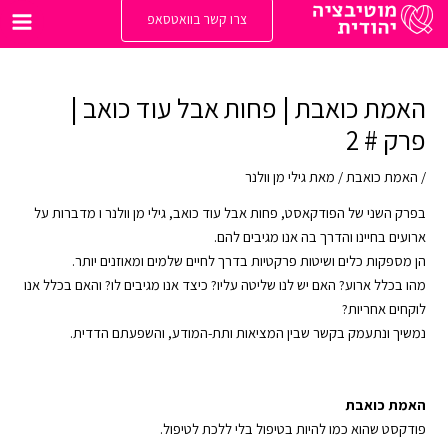
ילוג
צרו קשר בוואטסאפ
תוכן
Main
enu
האמת כואבת | פחות אבל עוד כואב |
פרק # 2
/
האמת כואבת
/ מאת
גילי מן וולנר
בפרק השני של הפודקאסט, פחות אבל עוד כואב, גילי מן וולנר ו מדברות על
ארועים בחיינו והדרך בה אנו מגיבים להם.
הן מספקות כלים ושיטות פרקטיות בדרך לחיים שלמים ומאוזנים יותר.
מהו בכלל ארוע? האם יש לנו שליטה עליו? כיצד אנו מגיבים לו? והאם בכלל אנו
לוקחים אחריות?
נמשיך ונתעמק בקשר שבין המציאות ותת-המודע, והשפעתם הדדית.
האמת כואבת
פודקסט שהוא כמו להיות בטיפול בלי ללכת לטיפול.