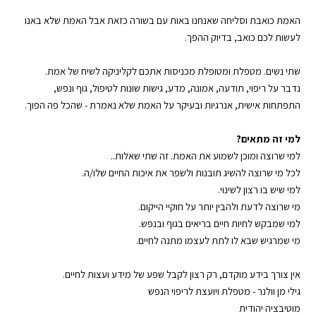
האמת כואבת וסליחה שאנחנו באות עם בשורה כזאת אבל האמת שלא באנו
לעשות לכם כואב, בדיוק ההפך.
שתי נשים. מטפלת ומטופלת מכניסות אתכם לקליניקה לשיח של אמת.
נדבר על ריפוי, תודעה, אמונה, מדע, גישות שונות לטיפול, גוף ונפש,
התפתחות אישית, אנרגיות ובעיקר על האמת שלא נאמרת - שהכל פה הפוך.
למי זה מתאים?
למי שרוצה ומוכן לשמוע את האמת. זה שתי שאלות..
לכל מי שרוצה להשיג תובנות ולשפר את איכות החיים שלו/ה.
למי שיש בו רצון לשינוי.
מי שרוצה לדעת ולהבין יותר על חוקיי הייקום.
למי שמבקש לחיות חיים בריאים בגוף ובנפש.
מי שמרגיש שבא לו לתת לעצמו מתנה לחיים.
אין צורך בידע מוקדם, רק רצון לקבל שפע של מידע ועצות לחיים.
גילי מן וולנר
-
⁠מטפלת ויועצת לריפוי הנפש⁠
מוטיבציה יהודית