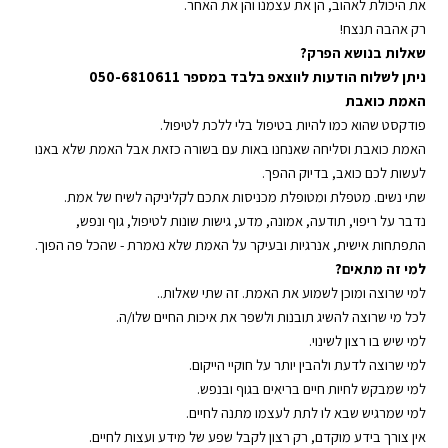
את היכולת לאהוב, הן את עצמנו והן את האחר.
רק אהבה תנצח!
שאלות בנושא הפרק?
ניתן לשלוח הודעות לווצאפ בלבד במספר 050-6810611
האמת כואבת
פודקסט שהוא כמו להיות בטיפול בלי ללכת לטיפול.
האמת כואבת וסליחה שאנחנו באות עם בשורה כזאת אבל האמת שלא באנו
לעשות לכם כואב, בדיוק ההפך.
שתי נשים. מטפלת ומטופלת מכניסות אתכם לקליניקה לשיח של אמת.
נדבר על ריפוי, תודעה, אמונה, מדע, גישות שונות לטיפול, גוף ונפש,
התפתחות אישית, אנרגיות ובעיקר על האמת שלא נאמרת - שהכל פה הפוך.
למי זה מתאים?
למי שרוצה ומוכן לשמוע את האמת. זה שתי שאלות..
לכל מי שרוצה להשיג תובנות ולשפר את איכות החיים שלו/ה.
למי שיש בו רצון לשינוי.
למי שרוצה לדעת ולהבין יותר על חוקיי הייקום.
למי שמבקש לחיות חיים בריאים בגוף ובנפש.
למי שמרגיש שבא לו לתת לעצמו מתנה לחיים.
אין צורך בידע מוקדם, רק רצון לקבל שפע של מידע ועצות לחיים.