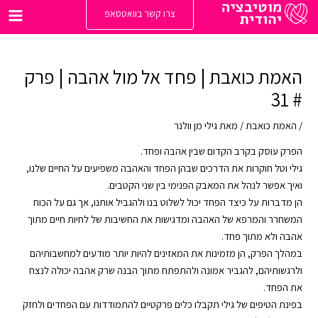
ילוג
צרו קשר בוואטסאפ
תוכן
Main
enu
האמת כואבת | פחד אל מול אהבה | פרק
# 31
/
האמת כואבת
/ מאת
גילי מן וולנר
הפרק עוסק בקרב הקדום שבין אהבה ופחד.
גילי וטל חוקרות את הדרכים שבהן הפחד והאהבה משפיעים על החיים שלנו,
ואיך אפשר לנהל את המאבק הפנימי בין שני הקטבים.
הן מדברות על כיצד הפחד יכול לשלוט בנו ולהגביל אותנו, אך גם על הכוח
המשחרר והמרפא של האהבה ומדגישות את החשיבות של לחיות חיים מתוך
אהבה ולא מתוך פחד.
במהלך הפרק, הן מזמינות את המאזינים להיות יותר מודעים למחשבותיהם
ולרגשותיהם, להגביר אמונה ולהתפתח מתוך הבנה שרק אהבה יכולה לנצח
את הפחד.
בפינת הטיפים של גילי תקבלו כלים פרקטיים להתמודדות עם הפחדים ולחזק