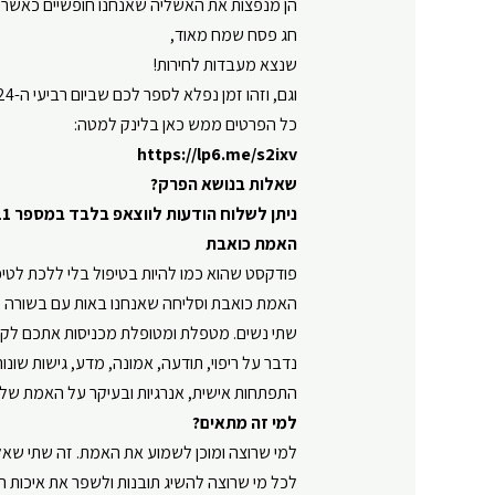
הן מנפצות את האשליה שאנחנו חופשיים כאשר אנ
חג פסח שמח מאוד,
שנצא מעבדות לחירות!
וגם, וזהו זמן נפלא לספר לכם שביום רביעי ה-8.5.2024 תתקיים סדנת שחרור מאשמה וכעס
כל הפרטים ממש כאן בלינק למטה:
https://lp6.me/s2ixv
שאלות בנושא הפרק?
ניתן לשלוח הודעות לווצאפ בלבד במספר 050-6810611
האמת כואבת
פודקסט שהוא כמו להיות בטיפול בלי ללכת לטיפ
האמת כואבת וסליחה שאנחנו באות עם בשורה 
שתי נשים. מטפלת ומטופלת מכניסות אתכם לקל
נדבר על ריפוי, תודעה, אמונה, מדע, גישות שונות
התפתחות אישית, אנרגיות ובעיקר על האמת של
למי זה מתאים?
למי שרוצה ומוכן לשמוע את האמת. זה שתי שאלו
לכל מי שרוצה להשיג תובנות ולשפר את איכות ה