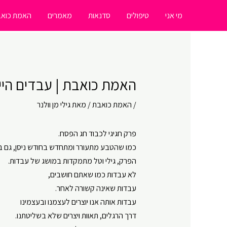
ילוג
מי אני
טיפולים
סדנאות
מאמרים
האמת כואב
תוכן
האמת כואבת | עבדים היינו, 
/
האמת כואבת
/ מאת
גילי מן וולנר
פרק חגיגי לכבוד חג הפסח.
כמו שהטבע מתעורר ומתחדש בחודש ניסן, גם ב
הפרק, גילי וטל מתמקדות במושג של עבדות.
לא עבדות כמו שאתם חושבים,
עבדות שאינה קשורה לאחר.
עבדות אותה אנו יוצרים לעצמנו ובעצמינו
דרך הרגלים, תאוות ויצרים שלא בשליטתנו.