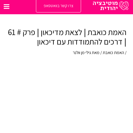
ילוג
צרו קשר בוואטסאפ
תוכן
Main
enu
האמת כואבת | לצאת מדיכאון | פרק # 61
| דרכים להתמודדות עם דיכאון
/
האמת כואבת
/ מאת
גילי מן וולנר