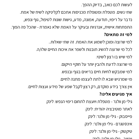
לעשות לכם כואב, בדיוק ההפך.
שתי נשים. מטפלת ומטופלת מכניסות אתכם לקליניקה לשיח של אמת.
נדבר על ריפוי, תודעה, אמונה, מדע,
גישות שונות לטיפול
,
גוף ונפש
,
התפתחות אישית
, אנרגיות ובעיקר על האמת שלא נאמרת - שהכל פה הפוך.
למי זה מתאים?
למי שרוצה ומוכן לשמוע את האמת. זה שתי שאלות..
לכל מי שרוצה להשיג תובנות ולשפר את איכות החיים שלו/ה.
למי שיש בו רצון לשינוי.
מי שרוצה לדעת ולהבין יותר על חוקיי הייקום.
למי שמבקש לחיות חיים בריאים בגוף ובנפש.
מי שמרגיש שבא לו לתת לעצמו מתנה לחיים.
אין צורך בידע מוקדם, רק רצון לקבל שפע של מידע ועצות לחיים.
איך מגיעים אלינו?
גילי מן וולנר - מטפלת ויועצת לתחום ריפוי הנפש: ⁠⁠⁠
לינק
לאתר מוטיבציה יהודית: ⁠⁠⁠
לינק
פייסבוק - גילי מן וולנר: ⁠⁠⁠
לינק
אינסטגרם - גילי מן וולנר: ⁠⁠⁠
לינק
טיקטוק - גילי מן וולנר: ⁠⁠⁠
לינק
יוטיוב - גילי מן וולנר: ⁠⁠⁠
לינק