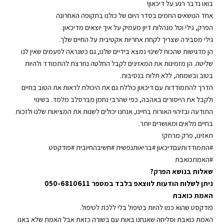
בואו נדבר רגע על
דיכאון
!
אחד הנושאים החמים בסדר היום של כולנו בתקופה האחרונה
הפרק, גילי וטל מנהלות דיון מעמיק על איך יוצאים מדיכאון.
גילי מסבירה שצריך לקחת אחריות אקטיבית על החיים שלך.
הן מדגישות שהכוח לשינוי נמצא בידיים שלנו, גם כשנראה לפעמים שאין לנו
שליטה. הן מזמינות את המאזינים לקבל החלטה נחרצת להתמודד ולהיות
בטוב ובשמחה, ללא תלות בנסיבות.
הדרך להתמודדות עם דיכאון כוללת גם את היכולת לראות את הטוב בחיים
ולקבל את הייסורים באהבה, כפי ש
הרבי נחמן מברסלב
מלמד. בשינוי
התודעה ובזיהוי האורות בחיינו, אנחנו יכולים לשנות את המציאות שלנו ולזכות
בחיים מלאים ומאושרים יותר.
תאזינו, פרק מרתק!
#התמודדותעםדיכאון #בריאותנפשית #חשיבהחיובית #פודקסט
#האמתכואבת
שאלות בנושא הפרק?
ניתן לשלוח הודעות לווצאפ בלבד במספר 050-6810611
האמת כואבת
פודקסט שהוא כמו להיות בטיפול בלי ללכת לטיפול.
האמת כואבת וסליחה שאנחנו באות עם בשורה כזאת אבל האמת שלא באנו