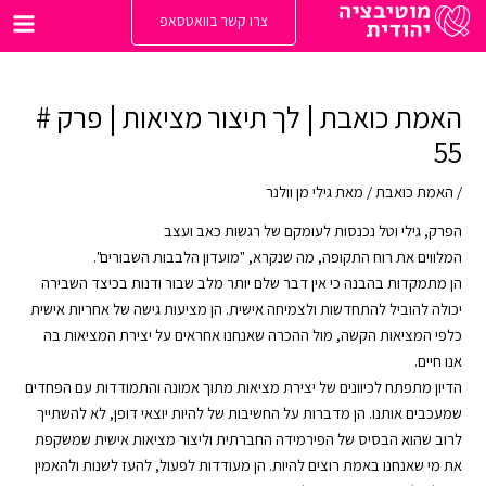
ילוג
צרו קשר בוואטסאפ
תוכן
Main
enu
האמת כואבת | לך תיצור מציאות | פרק #
55
/
האמת כואבת
/ מאת
גילי מן וולנר
הפרק, גילי וטל נכנסות לעומקם של רגשות כאב ועצב
המלווים את רוח התקופה, מה שנקרא, "מועדון הלבבות השבורים".
הן מתמקדות בהבנה כי אין דבר שלם יותר מלב שבור ודנות בכיצד השבירה
יכולה להוביל להתחדשות ולצמיחה אישית. הן מציעות גישה של אחריות אישית
כלפי המציאות הקשה, מול ההכרה שאנחנו אחראים על יצירת המציאות בה
אנו חיים.
הדיון מתפתח לכיוונים של יצירת מציאות מתוך אמונה והתמודדות עם הפחדים
שמעכבים אותנו. הן מדברות על החשיבות של להיות יוצאי דופן, לא להשתייך
לרוב שהוא הבסיס של הפירמידה החברתית וליצור מציאות אישית שמשקפת
את מי שאנחנו באמת רוצים להיות. הן מעודדות לפעול, להעז לשנות ולהאמין