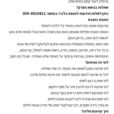
ביכולת ליצור קסם בחיים שלנו.
שאלות בנושא הפרק?
ניתן לשלוח הודעות לווצאפ בלבד במספר 050-6810611
האמת כואבת
פודקסט שהוא כמו להיות בטיפול בלי ללכת לטיפול.
האמת כואבת וסליחה שאנחנו באות עם בשורה כזאת אבל האמת שלא באנו
לעשות לכם כואב, בדיוק ההפך.
שתי נשים. מטפלת ומטופלת מכניסות אתכם לקליניקה לשיח של אמת.
נדבר על ריפוי, תודעה, אמונה, מדע, גישות שונות לטיפול, גוף ונפש,
התפתחות אישית, אנרגיות ובעיקר על האמת שלא נאמרת - שהכל פה הפוך.
למי זה מתאים?
למי שרוצה ומוכן לשמוע את האמת. זה שתי שאלות..
לכל מי שרוצה להשיג תובנות ולשפר את איכות החיים שלו/ה.
למי שיש בו רצון לשינוי.
למי שרוצה לדעת ולהבין יותר על חוקיי הייקום.
למי שמבקש לחיות חיים בריאים בגוף ובנפש.
למי שמרגיש שבא לו לתת לעצמו מתנה לחיים.
אין צורך בידע מוקדם, רק רצון לקבל שפע של מידע ועצות לחיים.
איך מגיעים אלינו?