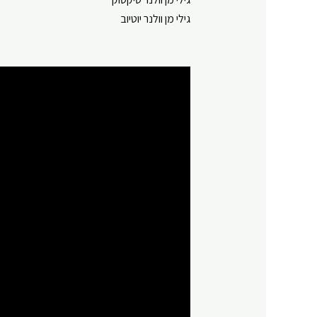
גילי מן וולנר יוטיוב⁠