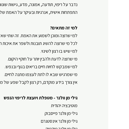
נדבר על
ריפוי
,
תודעה
,
אמונה
, מדע,
גישות שונות
התפתחות אישית
, אנרגיות ובעיקר על האמת של
למי זה מתאים?
למי שרוצה ומוכן לשמוע את האמת. זה שתי שאלו
לכל מי שרוצה להשיג תובנות ולשפר את איכות ה
למי שיש בו
רצון לשינוי
.
מי שרוצה לדעת ולהבין יותר על
חוקיי היקום
.
למי שמבקש לחיות
חיים בריאים
בגוף ובנפש.
מי שמרגיש שבא לו לתת לעצמו מתנה לחיים.
אין צורך בידע מוקדם, רק רצון לקבל שפע של
מי
גילי מן וולנר
-
⁠מטפלת ויועצת לריפוי הנפש⁠
מוטיבציה יהודית
גילי מן וולנר פייסבוק
⁠⁠
גילי מן וולנר אינסטגרם
גילי מן וולנר טיקטוק