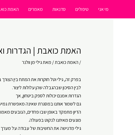
ילוג
מי אני
טיפולים
סדנאות
מאמרים
האמת כואב
תוכן
האמת כואבת | הגדרות ואמו
/
האמת כואבת
/ מאת
גילי מן וולנר
בפרק זה, גילי וטל חוקרות את המתח בין הצורך 
לבין הסיכון שבהגבלה שהן עלולות ליצור.
הגדרות אמנם יכולות לספק ביטחון, אך
גם לשמור אותנו במסגרת שאינה מאפשרת גמיש
הדיון מתמקד באופן שבו פחדים, הנובעים מאמונ
מונעים מאיתנו לנקוט בפעולה.
גילי מדגישה את החשיבות של עבודה על מערך ה