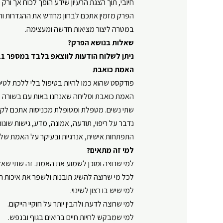
חיובי, תוך הצגת הרעיון שידע הופך לכוח אך ורק
הפרק מזמין אתכם לבחון מחדש את ההגדרות וה
במטרה ליצור מציאות חדשה ומעצימה.
שאלות בנושא הפרק?
ניתן לשלוח הודעות לווצאפ בלבד במספר 050-6810611
האמת כואבת
פודקסט שהוא כמו להיות בטיפול בלי ללכת לטיפ
האמת כואבת וסליחה שאנחנו באות עם בשורה 
שתי נשים. מטפלת ומטופלת מכניסות אתכם לקל
נדבר על ריפוי, תודעה, אמונה, מדע, גישות שונות
התפתחות אישית, אנרגיות ובעיקר על האמת של
למי זה מתאים?
למי שרוצה ומוכן לשמוע את האמת. זה שתי שאלו
לכל מי שרוצה להשיג תובנות ולשפר את איכות ה
למי שיש בו רצון לשינוי.
למי שרוצה לדעת ולהבין יותר על חוקיי הייקום.
למי שמבקש לחיות חיים בריאים בגוף ובנפש.