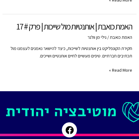
RSS FEED
כואבת
|
אותנטיות
האמת כואבת | אותנטיות מול שייכות | פרק # 17
מול
שייכות
האמת כואבת
/
גילי מן וולנר
|
חקירת הקונפליקט בין אותנטיות לשייכות, כיצד להישאר נאמנים לעצמנו מול
פרק
תכתיבים חברתיים. טיפים מעשיים לחיים אותנטיים ושייכים.
#
17
האמת
Read More »
כואבת
|
אותנטיות
מול
שייכות
|
פרק
#
17