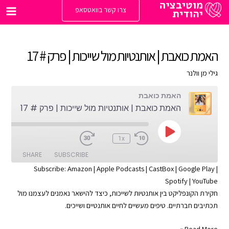
ילוג
צרו קשר בוואטסאפ
תוכן
Main
enu
האמת כואבת | אותנטיות מול שייכות | פרק # 17
גילי מן וולנר
האמת כואבת
האמת כואבת | אותנטיות מול שייכות | פרק # 17
Play
:00
1x
Episode
SHARE
SUBSCRIBE
Subscribe:
Amazon
|
Apple Podcasts
|
CastBox
|
Google Play
|
Spotify
|
YouTube
SHARE
Apple Podcasts
Amazon
חקירת הקונפליקט בין אותנטיות לשייכות, כיצד להישאר נאמנים לעצמנו מול
Google Play
CastBox
LINK
תכתיבים חברתיים. טיפים מעשיים לחיים אותנטיים ושייכים.
YouTube
Spotify
EMBED
האמת
Read More »