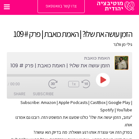
ילוג
צרו קשר בוואטסאפ
תוכן
Main
enu
הזמן עושה את שלו? | האמת כואבת | פרק # 109
גילי מן וולנר
האמת כואבת
הזמן עושה את שלו? | האמת כואבת | פרק # 109
Play
1:08
/
00:00
1x
Episode
SHARE
SUBSCRIBE
Subscribe:
Amazon
|
Apple Podcasts
|
CastBox
|
Google Play
|
Spotify
|
YouTube
SHARE
Apple Podcasts
Amazon
"עזוב, הזמן יעשה את שלו" כולנו שמענו את המשפט הזה. רובנו גם אמרנו
Google Play
CastBox
LINK
אותו.
YouTube
Spotify
בפרק הזה אני עוצרת אותו רגע ושואלת: מה בדיוק הוא עושה?
EMBED