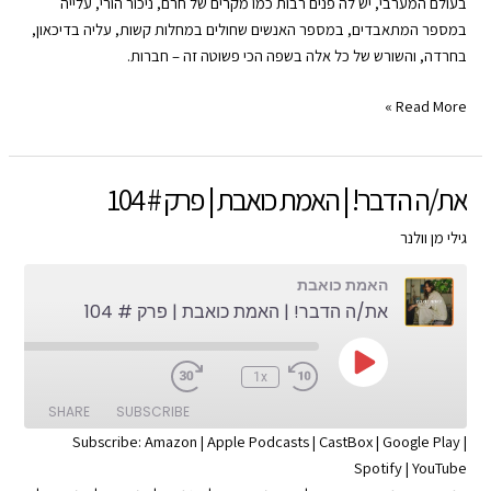
LINK
בעולם המערבי, יש לה פנים רבות כמו מקרים של חרם, ניכור הורי, עלייה
YouTube
Spotify
במספר המתאבדים, במספר האנשים שחולים במחלות קשות, עליה בדיכאון,
EMBED
בחרדה, והשורש של כל אלה בשפה הכי פשוטה זה – חברות.
RSS FEED
בדידות
Read More »
|
האמת
כואבת
את/ה הדבר! | האמת כואבת | פרק # 104
|
פרק
גילי מן וולנר
#
האמת כואבת
105
את/ה הדבר! | האמת כואבת | פרק # 104
Play
:00
1x
Episode
SHARE
SUBSCRIBE
Subscribe:
Amazon
|
Apple Podcasts
|
CastBox
|
Google Play
|
Spotify
|
YouTube
SHARE
Apple Podcasts
Amazon