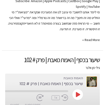
Subscribe:
Amazon
|
Apple Podcasts
|
CastBox
|
Google Play
|
Spotify
|
YouTube
SHARE
Apple Podcasts
Amazon
מי לימד אותנו לחשוב? מי עיצב לנו את המערכת שנקראת “מציאות”? מי
Google Play
CastBox
LINK
החליט מה זה חינוך? מה זה בריאות? מה זה נורמלי? ומה “מדעי”? ואולי הכי
YouTube
Spotify
חשוב — מי הרוויח מזה שנחשוב בצורה מסוימת? זו לא תיאורייתקונספירציה.
EMBED
זו היסטוריה. זו מערכת. זו תודעה.
RSS FEED
שליטה
Read More »
ותודעה
|
האמת
שיעור בכסף | האמת כואבת | פרק # 102
כואבת
|
גילי מן וולנר
פרק
האמת כואבת
#
שיעור בכסף | האמת כואבת | פרק # 102
103
Play
:00
1x
Episode