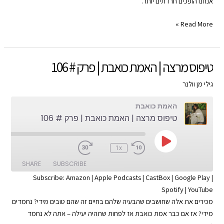
אנחנו הופכים חרדתים יותר.
EMBED
RSS FEED
חרדה
Read More »
לדעת
|
האמת
טיפוס מרצה | האמת כואבת | פרק # 106
כואבת
|
גילי מן וולנר
פרק
האמת כואבת
#
טיפוס מרצה | האמת כואבת | פרק # 106
108
Play
:00
1x
Episode
SHARE
SUBSCRIBE
Subscribe:
Amazon
|
Apple Podcasts
|
CastBox
|
Google Play
|
Spotify
|
YouTube
SHARE
Apple Podcasts
Amazon
מכירים את אלה שחושבים שהבעיה שלהם בחיים זה שהם טובים מידי? נחמדים
Google Play
CastBox
LINK
מידי? אז אם כבר אמת כואבת אז לפחות שתהיה יעילה – אתה לא נחמד
YouTube
Spotify