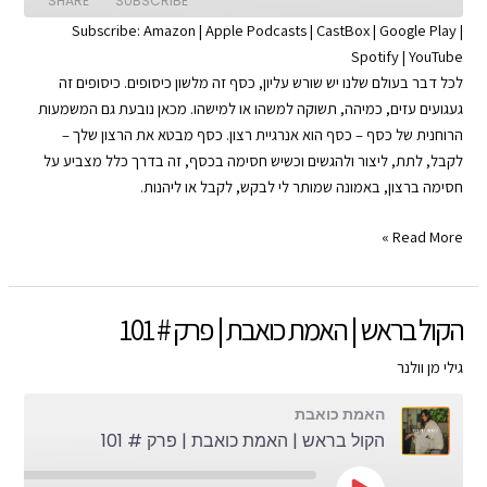
SHARE
SUBSCRIBE
Subscribe:
Amazon
|
Apple Podcasts
|
CastBox
|
Google Play
|
Spotify
|
YouTube
SHARE
Apple Podcasts
Amazon
לכל דבר בעולם שלנו יש שורש עליון, כסף זה מלשון כיסופים. כיסופים זה
Google Play
CastBox
LINK
געגועים עזים, כמיהה, תשוקה למשהו או למישהו. מכאן נובעת גם המשמעות
YouTube
Spotify
הרוחנית של כסף – כסף הוא אנרגיית רצון. כסף מבטא את הרצון שלך –
EMBED
לקבל, לתת, ליצור ולהגשים וכשיש חסימה בכסף, זה בדרך כלל מצביע על
RSS FEED
חסימה ברצון, באמונה שמותר לי לבקש, לקבל או ליהנות.
שיעור
Read More »
בכסף
|
האמת
הקול בראש | האמת כואבת | פרק # 101
כואבת
|
גילי מן וולנר
פרק
האמת כואבת
#
הקול בראש | האמת כואבת | פרק # 101
102