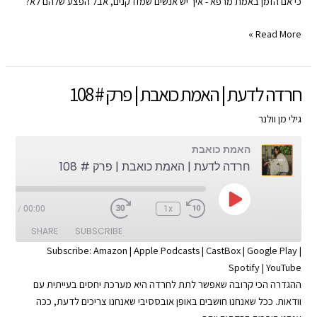
כי אם הזמן באמת מרפא - איך יש אנשים שמזדקנים, אבל הפצע שלהם לא?
RSS FEED
הזמן
Read More »
עושה
את
שלו?
חרדה לדעת | האמת כואבת | פרק # 108
|
האמת
גילי מן וולנר
כואבת
האמת כואבת
|
חרדה לדעת | האמת כואבת | פרק # 108
פרק
#
109
Play
0:04
/
00:00
1x
Episode
SHARE
SUBSCRIBE
Subscribe:
Amazon
|
Apple Podcasts
|
CastBox
|
Google Play
|
Spotify
|
YouTube
SHARE
Apple Podcasts
Amazon
ההגדרה הכי קרובה שאפשר לתת לחרדה היא מערכת יחסים בעייתית עם
Google Play
CastBox
LINK
וודאות. ככל שאנחנו חושבים באופן אובססיבי שאנחנו צריכים לדעת, ככה
YouTube
Spotify