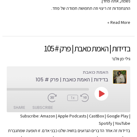
נשמה, אתה פחדן.
EMBED
התנחמדות זה ריצוי וזה תחפושת חמודה של פחד.
RSS FEED
טיפוס
Read More »
מרצה
|
האמת
בדידות | האמת כואבת | פרק # 105
כואבת
|
גילי מן וולנר
פרק
האמת כואבת
#
בדידות | האמת כואבת | פרק # 105
106
Play
:00
1x
Episode
SHARE
SUBSCRIBE
Subscribe:
Amazon
|
Apple Podcasts
|
CastBox
|
Google Play
|
Spotify
|
YouTube
SHARE
Apple Podcasts
Amazon
בדידות זה אחד הדברים הגרועים בחוויה שלנו כבני אדם. זו תופעה שמתגברת
Google Play
CastBox