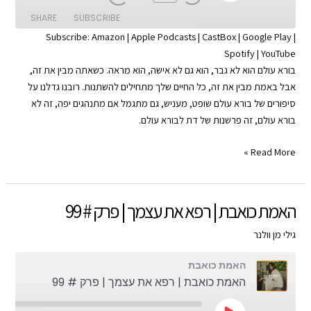
SHARE
SUBSCRIBE
Subscribe:
Amazon
|
Apple Podcasts
|
CastBox
|
Google Play
|
Spotify
|
YouTube
SHARE
Apple Podcasts
Amazon
בורא עולם הוא לא גבר, הוא גם לא אישה, הוא מראה. כשאתה מבין את זה,
Google Play
CastBox
LINK
אבל באמת מבין את זה, כל החיים שלך מתחילים להשתנות. רובנו גדלנו על
YouTube
Spotify
סיפורים של בורא עולם שופט, מעניש, גם מתגמל אם מתנהגים יפה, זה לא
EMBED
בורא עולם, זה פרשנות של דת לבורא עולם.
RSS FEED
הרצאת
Read More »
ה-100
|
האמת
האמת כואבת | רפא את עצמך | פרק # 99
כואבת
|
גילי מן וולנר
פרק
האמת כואבת
#
האמת כואבת | רפא את עצמך | פרק # 99
100