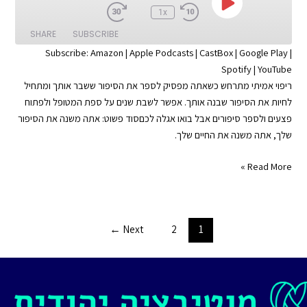
Play
:00
1x
Episode
SHARE
SUBSCRIBE
Subscribe:
Amazon
|
Apple Podcasts
|
CastBox
|
Google Play
|
Spotify
|
YouTube
SHARE
Apple Podcasts
Amazon
ריפוי אמיתי מתרחש כשאתה מפסיק לספר את הסיפור ששבר אותך ומתחיל
Google Play
CastBox
LINK
לחיות את הסיפור שבנה אותך. אפשר לשבת שנים על ספת המטופל ולפתוח
YouTube
Spotify
פצעים ולספר סיפורים אבל בואו אגלה לכםסוד פשוט: אתה משנה את הסיפור
EMBED
שלך, אתה משנה את החיים שלך.
RSS FEED
האמת
Read More »
כואבת
|
רפא
Post
←
Next
2
1
את
pagination
עצמך
|
פרק
#