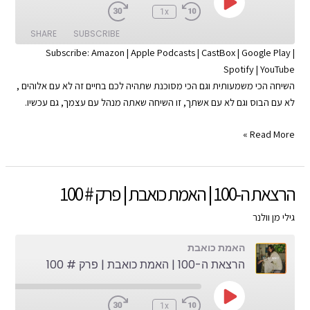
Play
:00
1x
Episode
SHARE
SUBSCRIBE
Subscribe:
Amazon
|
Apple Podcasts
|
CastBox
|
Google Play
|
Spotify
|
YouTube
SHARE
Apple Podcasts
Amazon
השיחה הכי משמעותית וגם הכי מסוכנת שתהיה לכם בחיים זה לא עם אלוהים ,
Google Play
CastBox
LINK
לא עם הבוס וגם לא עם אשתך, זו השיחה שאתה מנהל עם עצמך, גם עכשיו.
YouTube
Spotify
EMBED
הקול
Read More »
RSS FEED
בראש
|
האמת
הרצאת ה-100 | האמת כואבת | פרק # 100
כואבת
|
גילי מן וולנר
פרק
האמת כואבת
#
הרצאת ה-100 | האמת כואבת | פרק # 100
101
Play
:00
1x
Episode