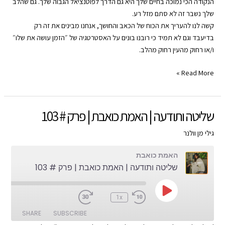
הנקודה הכי נמוכה בחיים שלך היא גם הדרך לפוטנציאל הגבוה שלך. גם שהלב
Google Play
CastBox
LINK
שלך נשבר זה לא סתם מזל רע.
YouTube
Spotify
קשה לנו להעריך את הכוח של הכאב והחושך, אנחנו מבינים את זה רק
EMBED
בדיעבד וגם לא תמיד כי רובנו בונים על האסטרטגיה של ״הזמן עושה את שלו״
RSS FEED
ו/או רחוק מהעין רחוק מהלב.
את/ה
Read More »
הדבר!
|
האמת
שליטה ותודעה | האמת כואבת | פרק # 103
כואבת
|
גילי מן וולנר
פרק
האמת כואבת
#
שליטה ותודעה | האמת כואבת | פרק # 103
104
Play
:00
1x
Episode
SHARE
SUBSCRIBE