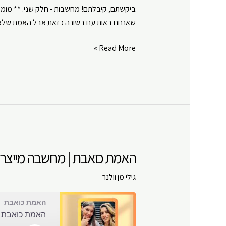
SHARE
Amazon
שאנחנו באות עם בשורה כזאת אבל האמת שלא ב
Google Play
LINK
RSS FEED
האמת
Read More »
EMBED
כואבת
|
מחשבה
מייצרת
מציאות,
האמנם?
|
האמת כואבת | מחשבה מייצרת מ
פרק
#
גילי מן וולנר
12
האמת כואבת
האמת כואבת | 