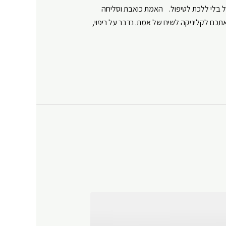
אבת פודקאסט שהוא כמו להיות בטיפול בלי ללכת לטיפול. האמת כואבת וסליחה
כם לקליניקה לשיח של אמת. נדבר על ריפוי,
Y