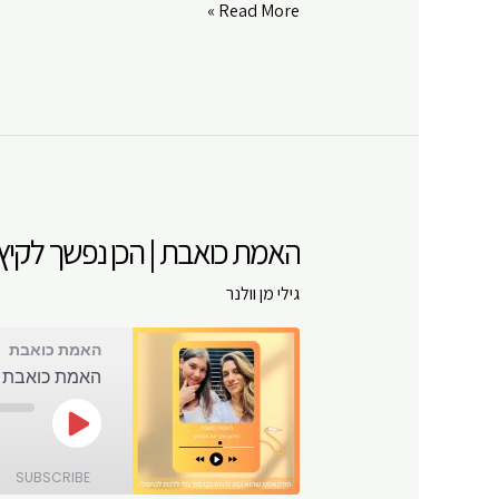
האמת
Read More »
כואבת
|
הכן
נפשך
לקיץ
|
פרק
האמת כואבת | הכן נפשך לקיץ | 
#
13
גילי מן וולנר
האמת כואבת
האמת כואבת | 
Play
Episode
SUBSCRIBE