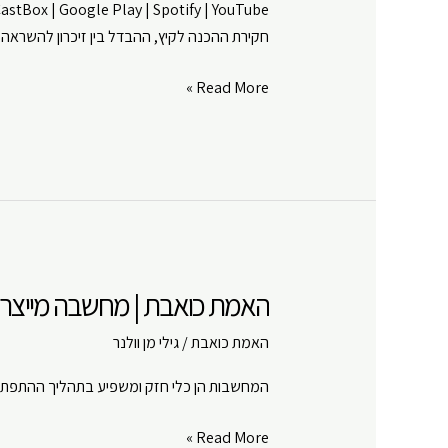
CastBox
|
Google Play
|
Spotify
|
YouTube
חקירת ההכנה לקיץ, ההבדל בין זיכרון להשראה 
SHARE
Amazon
Google Play
LINK
האמת
Read More »
RSS FEED
כואבת
EMBED
|
הכן
נפשך
לקיץ
|
פרק
האמת כואבת | מחשבה מייצרת מ
#
13
האמת כואבת
/
גילי מן וולנר
המחשבות הן כלי חזק ומשפיע בתהליך ההתפתח
האמת
Read More »