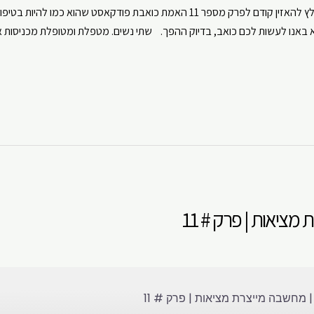
ביקשתם, קיבלתם! מחשבות - חלק שני. ** מומלץ להאזין קודם לפרק מספר 11 האמת כו
CastBox
Apple Podcasts
אנו לעשות לכם כואב, בדיוק ההפך. שתי נשים. מטפלת ומטופלת מכניסות את
ouTube
Spotify
ציאות | פרק # 11
מחשבה מייצרת מציאות | פרק # 11