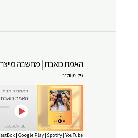
כואבת
|
מחשבה
מייצרת
מציאות,
האמנם?
|
האמת כואבת | מחשבה מייצרת מ
פרק
#
גילי מן וולנר
12
האמת כואבת
האמת כואבת |
Play
Episode
SUBSCRIBE
CastBox
|
Google Play
|
Spotify
|
YouTube