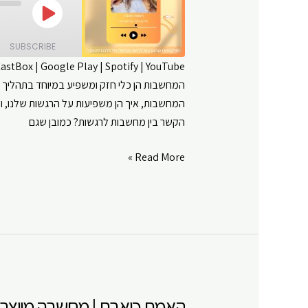
Play
Episode
SUBSCRIBE
CastBox
|
Google Play
|
Spotify
|
YouTube
המחשבות הן כלי חזק ומשפיע במיוחד בתהליך הת
SHARE
Amazon
המחשבות, איך הן משפיעות על הרגשות שלנו, וכ
Google Play
LINK
הקשר בין מחשבות לרגשות? כמובן שגם
RSS FEED
EMBED
האמת
Read More »
כואבת
|
מחשבה
מייצרת
מציאות
|
פרק
האמת כואבת | מחשבה מייצרת מ
#