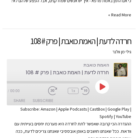
כי אם הזמן באמת מרפא - איך יש אנשים שמזדקנים, אבל הפצע שלהם לא?
RSS FEED
הזמן
Read More »
עושה
את
שלו?
חרדה לדעת | האמת כואבת | פרק # 108
|
האמת
גילי מן וולנר
כואבת
האמת כואבת
|
חרדה לדעת | האמת כואבת | פרק # 108
פרק
#
109
Play
0:04
/
00:00
1x
Episode
SHARE
SUBSCRIBE
Subscribe:
Amazon
|
Apple Podcasts
|
CastBox
|
Google Play
|
Spotify
|
YouTube
SHARE
Apple Podcasts
Amazon
ההגדרה הכי קרובה שאפשר לתת לחרדה היא מערכת יחסים בעייתית עם
Google Play
CastBox
LINK
וודאות. ככל שאנחנו חושבים באופן אובססיבי שאנחנו צריכים לדעת, ככה
YouTube
Spotify