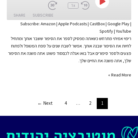
Play
:00
1x
Episode
SHARE
SUBSCRIBE
Subscribe:
Amazon
|
Apple Podcasts
|
CastBox
|
Google Play
|
Spotify
|
YouTube
SHARE
Apple Podcasts
Amazon
ריפוי אמיתי מתרחש כשאתה מפסיק לספר את הסיפור ששבר אותך ומתחיל
Google Play
CastBox
LINK
לחיות את הסיפור שבנה אותך. אפשר לשבת שנים על ספת המטופל ולפתוח
YouTube
Spotify
פצעים ולספר סיפורים אבל בואו אגלה לכםסוד פשוט: אתה משנה את הסיפור
EMBED
שלך, אתה משנה את החיים שלך.
RSS FEED
האמת
Read More »
כואבת
|
רפא
Post
←
Next
4
…
2
1
את
pagination
עצמך
|
פרק
#