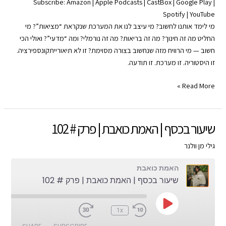
Subscribe:
Amazon
|
Apple Podcasts
|
CastBox
|
Google Play
|
Spotify
|
YouTube
SHARE
Apple Podcasts
Amazon
מי לימד אותנו לחשוב? מי עיצב לנו את המערכת שנקראת “מציאות”? מי
Google Play
CastBox
LINK
החליט מה זה חינוך? מה זה בריאות? מה זה נורמלי? ומה “מדעי”? ואולי הכי
YouTube
Spotify
חשוב — מי הרוויח מזה שנחשוב בצורה מסוימת? זו לא תיאורייתקונספירציה.
EMBED
זו היסטוריה. זו מערכת. זו תודעה.
RSS FEED
שליטה
Read More »
ותודעה
|
האמת
שיעור בכסף | האמת כואבת | פרק # 102
כואבת
|
גילי מן וולנר
פרק
האמת כואבת
#
שיעור בכסף | האמת כואבת | פרק # 102
103
Play
:00
1x
Episode