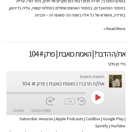
LINK
בעולם המערבי, יש לה פנים רבות כמו מקרים של חרם, ניכור הורי, עלייה
YouTube
Spotify
במספר המתאבדים, במספר האנשים שחולים במחלות קשות, עליה בדיכאון,
EMBED
בחרדה, והשורש של כל אלה בשפה הכי פשוטה זה – חברות.
RSS FEED
בדידות
Read More »
|
האמת
כואבת
את/ה הדבר! | האמת כואבת | פרק # 104
|
פרק
גילי מן וולנר
#
האמת כואבת
105
את/ה הדבר! | האמת כואבת | פרק # 104
Play
:00
1x
Episode
SHARE
SUBSCRIBE
Subscribe:
Amazon
|
Apple Podcasts
|
CastBox
|
Google Play
|
Spotify
|
YouTube
SHARE
Apple Podcasts
Amazon