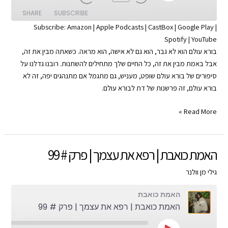
SHARE
SUBSCRIBE
Subscribe:
Amazon
|
Apple Podcasts
|
CastBox
|
Google Play
|
Spotify
|
YouTube
SHARE
Apple Podcasts
Amazon
בורא עולם הוא לא גבר, הוא גם לא אישה, הוא מראה. כשאתה מבין את זה,
Google Play
CastBox
LINK
אבל באמת מבין את זה, כל החיים שלך מתחילים להשתנות. רובנו גדלנו על
YouTube
Spotify
סיפורים של בורא עולם שופט, מעניש, גם מתגמל אם מתנהגים יפה, זה לא
EMBED
בורא עולם, זה פרשנות של דת לבורא עולם.
RSS FEED
הרצאת
Read More »
ה-100
|
האמת
האמת כואבת | רפא את עצמך | פרק # 99
כואבת
|
גילי מן וולנר
פרק
האמת כואבת
#
האמת כואבת | רפא את עצמך | פרק # 99
100