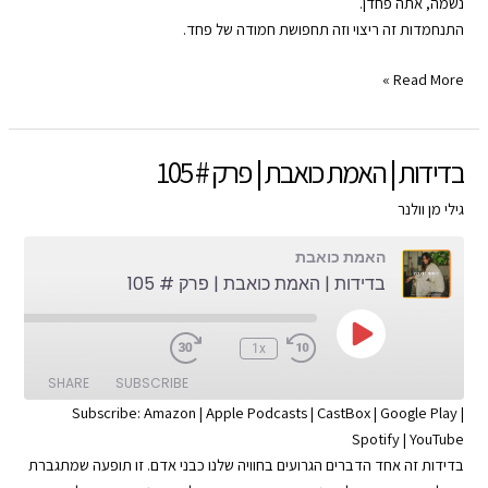
נשמה, אתה פחדן.
EMBED
התנחמדות זה ריצוי וזה תחפושת חמודה של פחד.
RSS FEED
טיפוס
Read More »
מרצה
|
האמת
בדידות | האמת כואבת | פרק # 105
כואבת
|
גילי מן וולנר
פרק
האמת כואבת
#
בדידות | האמת כואבת | פרק # 105
106
Play
:00
1x
Episode
SHARE
SUBSCRIBE
Subscribe:
Amazon
|
Apple Podcasts
|
CastBox
|
Google Play
|
Spotify
|
YouTube
SHARE
Apple Podcasts
Amazon
בדידות זה אחד הדברים הגרועים בחוויה שלנו כבני אדם. זו תופעה שמתגברת
Google Play
CastBox