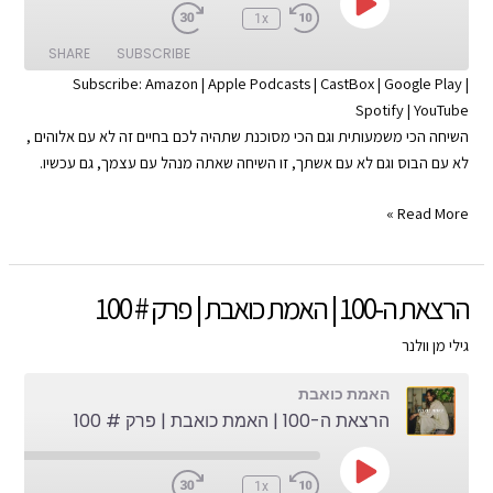
Play
:00
1x
Episode
SHARE
SUBSCRIBE
Subscribe:
Amazon
|
Apple Podcasts
|
CastBox
|
Google Play
|
Spotify
|
YouTube
SHARE
Apple Podcasts
Amazon
השיחה הכי משמעותית וגם הכי מסוכנת שתהיה לכם בחיים זה לא עם אלוהים ,
Google Play
CastBox
LINK
לא עם הבוס וגם לא עם אשתך, זו השיחה שאתה מנהל עם עצמך, גם עכשיו.
YouTube
Spotify
EMBED
הקול
Read More »
RSS FEED
בראש
|
האמת
הרצאת ה-100 | האמת כואבת | פרק # 100
כואבת
|
גילי מן וולנר
פרק
האמת כואבת
#
הרצאת ה-100 | האמת כואבת | פרק # 100
101
Play
:00
1x
Episode