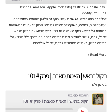
SHARE
SUBSCRIBE
Subscribe:
Amazon
|
Apple Podcasts
|
CastBox
|
Google Play
|
Spotify
|
YouTube
SHARE
Apple Podcasts
Amazon
לכל דבר בעולם שלנו יש שורש עליון, כסף זה מלשון כיסופים. כיסופים זה
Google Play
CastBox
LINK
געגועים עזים, כמיהה, תשוקה למשהו או למישהו. מכאן נובעת גם המשמעות
YouTube
Spotify
הרוחנית של כסף – כסף הוא אנרגיית רצון. כסף מבטא את הרצון שלך –
EMBED
לקבל, לתת, ליצור ולהגשים וכשיש חסימה בכסף, זה בדרך כלל מצביע על
RSS FEED
חסימה ברצון, באמונה שמותר לי לבקש, לקבל או ליהנות.
שיעור
Read More »
בכסף
|
האמת
הקול בראש | האמת כואבת | פרק # 101
כואבת
|
גילי מן וולנר
פרק
האמת כואבת
#
הקול בראש | האמת כואבת | פרק # 101
102