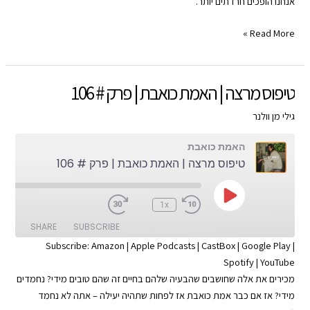
אנחנו הופכים חרדתים יותר.
EMBED
RSS FEED
חרדה
Read More »
לדעת
|
האמת
טיפוס מרצה | האמת כואבת | פרק # 106
כואבת
|
גילי מן וולנר
פרק
האמת כואבת
#
טיפוס מרצה | האמת כואבת | פרק # 106
108
Play
:00
1x
Episode
SHARE
SUBSCRIBE
Subscribe:
Amazon
|
Apple Podcasts
|
CastBox
|
Google Play
|
Spotify
|
YouTube
SHARE
Apple Podcasts
Amazon
מכירים את אלה שחושבים שהבעיה שלהם בחיים זה שהם טובים מידי? נחמדים
Google Play
CastBox
LINK
מידי? אז אם כבר אמת כואבת אז לפחות שתהיה יעילה – אתה לא נחמד
YouTube
Spotify