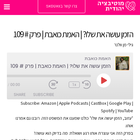
ילוג
צרו קשר בוואטסאפ
תוכן
Main
enu
הזמן עושה את שלו? | האמת כואבת | פרק # 109
גילי מן וולנר
האמת כואבת
הזמן עושה את שלו? | האמת כואבת | פרק # 109
Play
1:08
/
00:00
1x
Episode
SHARE
SUBSCRIBE
Subscribe:
Amazon
|
Apple Podcasts
|
CastBox
|
Google Play
|
Spotify
|
YouTube
SHARE
Apple Podcasts
Amazon
"עזוב, הזמן יעשה את שלו" כולנו שמענו את המשפט הזה. רובנו גם אמרנו
Google Play
CastBox
LINK
אותו.
YouTube
Spotify
בפרק הזה אני עוצרת אותו רגע ושואלת: מה בדיוק הוא עושה?
EMBED