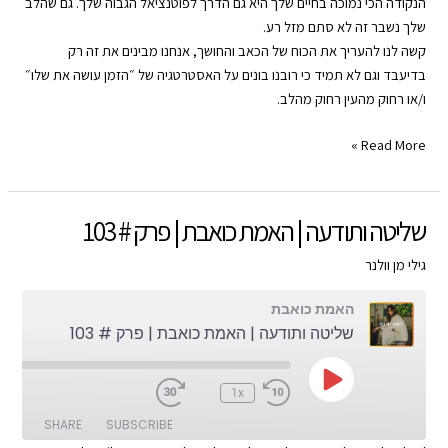
הנקודה הכי נמוכה בחיים שלך היא גם הדרך לפוטנציאל הגבוה שלך. גם שהלב
Google Play
CastBox
LINK
שלך נשבר זה לא סתם מזל רע.
YouTube
Spotify
קשה לנו להעריך את הכוח של הכאב והחושך, אנחנו מבינים את זה רק
EMBED
בדיעבד וגם לא תמיד כי רובנו בונים על האסטרטגיה של ״הזמן עושה את שלו״
RSS FEED
ו/או רחוק מהעין רחוק מהלב.
את/ה
Read More »
הדבר!
|
האמת
שליטה ותודעה | האמת כואבת | פרק # 103
כואבת
|
גילי מן וולנר
פרק
האמת כואבת
#
שליטה ותודעה | האמת כואבת | פרק # 103
104
Play
:00
1x
Episode
SHARE
SUBSCRIBE