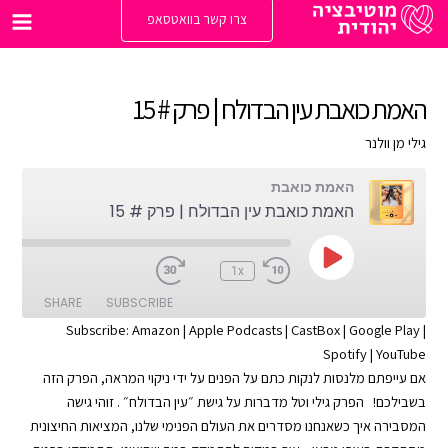
ילוג
צרו קשר בוואטסאפ
תוכן
Main
enu
האמת כואבת עין הבדולח | פרק # 15
גילי מן וולנר
האמת כואבת
האמת כואבת עין הבדולח | פרק # 15
Play
:00
1x
Episode
SHARE
SUBSCRIBE
Subscribe:
Amazon
|
Apple Podcasts
|
CastBox
|
Google Play
|
Spotify
|
YouTube
SHARE
Apple Podcasts
Amazon
אם עייפתם מלנסות לנקות כתם על הפנים על ידי ניקוי המראה, הפרק הזה
Google Play
CastBox
LINK
בשבילכם! הפרק גילי וטל מדברות על גישת ״עין הבדולח״ . זוהי גישה
YouTube
Spotify
המסבירה איך כשאנחנו מסדרים את העולם הפנימי שלנו, המציאות החיצונית
EMBED