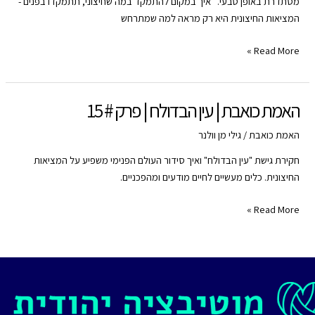
מסתדרת באופן טבעי. איך במקום להתמקד במה שחיצוני, תתמקדו בפנים -
RSS FEED
המציאות החיצונית היא רק מראה למה שמתרחש
האמת
Read More »
כואבת
עין
הבדולח
האמת כואבת | עין הבדולח | פרק # 15
|
פרק
האמת כואבת
/
גילי מן וולנר
#
חקירת גישת "עין הבדולח" ואיך סידור העולם הפנימי משפיע על המציאות
15
החיצונית. כלים מעשיים לחיים מודעים ומהפכניים.
האמת
Read More »
כואבת
|
עין
הבדולח
|
פרק