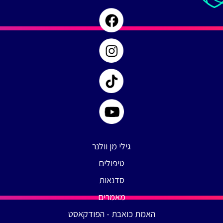
חלק
א
|
פרק
#
18
גילי מן וולנר
טיפולים
סדנאות
מאמרים
האמת כואבת - הפודקאסט