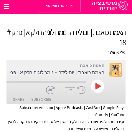
ילוג
צרו קשר בוואטסאפ
תוכן
Main
enu
האמת כואבת | יום לידה - נומרולוגיה חלק א | פרק #
18
גילי מן וולנר
האמת כואבת
האמת כואבת | יום לידה - נומרולוגיה חלק א | פרק # 18
Play
:00
1x
Episode
SHARE
SUBSCRIBE
Subscribe:
Amazon
|
Apple Podcasts
|
CastBox
|
Google Play
|
Spotify
|
YouTube
SHARE
Apple Podcasts
Amazon
חקירת נומרולוגיה ויום הלידה בחלק הראשון של סדרת פרקים מרתקת. גלו איך
Google Play
CastBox
LINK
יום הלידה משפיע על חייכם ואישיותכם.