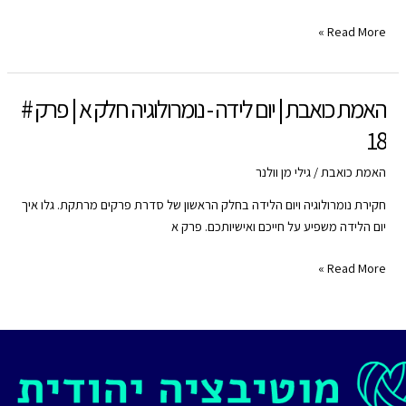
YouTube
Spotify
EMBED
האמת
Read More »
RSS FEED
כואבת
|
יום
האמת כואבת | יום לידה - נומרולוגיה חלק א | פרק #
לידה
18
-
נומרולוגיה
האמת כואבת
/
גילי מן וולנר
חלק
א
חקירת נומרולוגיה ויום הלידה בחלק הראשון של סדרת פרקים מרתקת. גלו איך
|
יום הלידה משפיע על חייכם ואישיותכם. פרק א
פרק
האמת
Read More »
#
כואבת
18
|
יום
לידה
-
נומרולוגיה