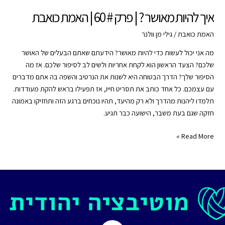
פרק
איך להיות מאושר ? | פרק # 60 | האמת כואבת
#
60
האמת כואבת
/
גילי מן וולנר
מה אני יכול לעשות כדי להיות מאושר? הידעתם שאתם הבעלים של האושר
שלכם? הצעד הראשון הוא לקחת אחריות ולשים לב לסיפור שלכם. אז מה
הסיפור שלך? הדרך הבטוחה היא לשנות את הנרטיב והשפה בה אתם מדברים
עם עצמכם. כל אחד כותב את תסריט חייו, אז תפעילו בראש להקת מעודדות.
תלמדו ליהנות מהדרך ולא רק מהיעד, תהיו נוכחים ברגע הזה ותחזיקו באמונה
חזקה שגם בעת משבר, הישועה כבר תגיע.
איך
Read More »
להיות
מאושר
?
|
פרק
#
60