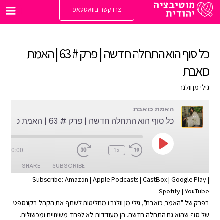
ילוג
צרו קשר בוואטסאפ
תוכן
Main
enu
כל סוף הוא התחלה חדשה | פרק # 63 | האמת
כואבת
גילי מן וולנר
האמת כואבת
כל סוף הוא התחלה חדשה | פרק # 63 | האמת כואבת
Play
0
/
00:00
1x
Episode
SHARE
SUBSCRIBE
Subscribe:
Amazon
|
Apple Podcasts
|
CastBox
|
Google Play
|
Spotify
|
YouTube
SHARE
Apple Podcasts
Amazon
בפרק של "האמת כואבת", גילי מן וולנר ו מחליטות לשתף את הקהל בקונספט
Google Play
CastBox
LINK
של סוף שהוא גם התחלה חדשה. הן מעודדות לא לפחד משינויים ומכשולים.