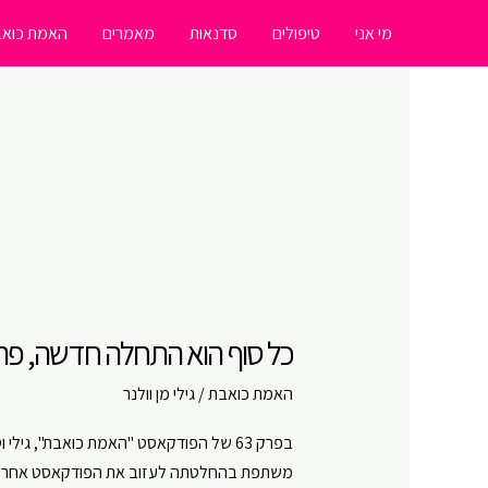
ילוג
מי אני
טיפולים
סדנאות
מאמרים
האמת כואב
תוכן
כל סוף הוא התחלה חדשה, פרק # 63- התחלות 
האמת כואבת
/
גילי מן וולנר
בפרק 63 של הפודקאסט "האמת כואבת", גילי
משתפת בהחלטתה לעזוב את הפודקאסט אחרי 63 פרקים מרגשים, ומודה לכל המאזינים ולגילי על המסע המשותף