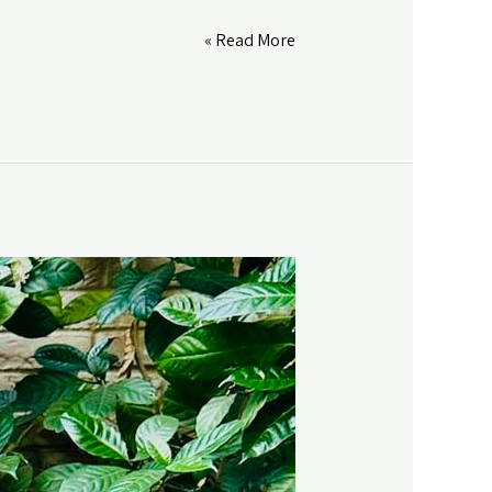
כל
Read More »
סוף
הוא
התחלה
חדשה,
פרק
#
63-
התחלות
חדשות