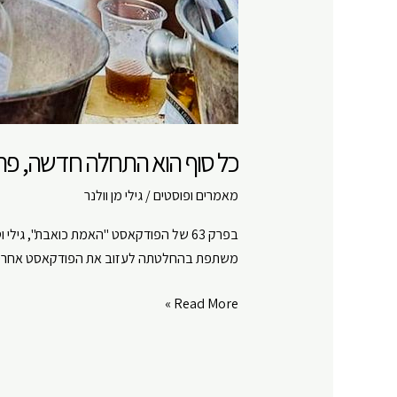
כל סוף הוא התחלה חדשה, פרק 
מאמרים ופוסטים
/
גילי מן וולנר
בפרק 63 של הפודקאסט "האמת כואבת", גילי
משתפת בהחלטתה לעזוב את הפודקאסט אחרי 63 פרקים מרגשים, ומודה לכל המאזינים ולגילי על המסע המשותף
כל
Read More »
סוף
הוא
התחלה