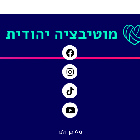
|
סליחה
כפרה!
|
פרק
#
73
גילי מן וולנר