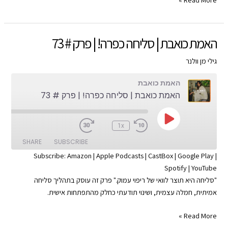
RSS FEED
כואבת
|
אתה
האמת כואבת | סליחה כפרה! | פרק # 73
ראשון
יא
גילי מן וולנר
קאזה
האמת כואבת
|
האמת כואבת | סליחה כפרה! | פרק # 73
פרק
#
74
Play
:00
1x
Episode
SHARE
SUBSCRIBE
Subscribe:
Amazon
|
Apple Podcasts
|
CastBox
|
Google Play
|
Spotify
|
YouTube
SHARE
Apple Podcasts
Amazon
"סליחה היא תוצר לוואי של ריפוי עמוק." פרק זה עוסק בתהליך סליחה
Google Play
CastBox
LINK
אמיתית, חמלה עצמית, ושינוי תודעתי כחלק מהתפתחות אישית.
YouTube
Spotify
EMBED
האמת
Read More »
RSS FEED
כואבת