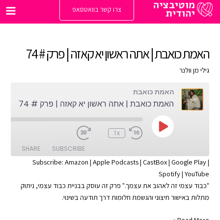
ילוג
צרו קשר בוואטסאפ
תוכן
Main
enu
האמת כואבת | אתה ראשון יא קאזה | פרק # 74
גילי מן וולנר
האמת כואבת
האמת כואבת | אתה ראשון יא קאזה | פרק # 74
Play
:00
1x
Episode
SHARE
SUBSCRIBE
Subscribe:
Amazon
|
Apple Podcasts
|
CastBox
|
Google Play
|
Spotify
|
YouTube
SHARE
Apple Podcasts
Amazon
"כבוד עצמי זה לאהוב את עצמך." פרק זה עוסק בבניית כבוד עצמי, ניתוק
Google Play
CastBox
LINK
מתלות באישור חיצוני והגשמת חלומות דרך תודעה בשינוי.
YouTube
Spotify
EMBED
האמת
Read More »