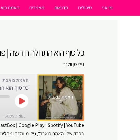
ילוג
מי אני
טיפולים
סדנאות
מאמרים
האמת כואב
תוכן
כל סוף הוא התחלה חדשה | פרק # 63 | האמת
גילי מן וולנר
האמת כואבת
כל סוף הוא התחלה ח
Play
Episode
SUBSCRIBE
CastBox
|
Google Play
|
Spotify
|
YouTube
בפרק של "האמת כואבת", גילי מן וולנר ו מחל
SHARE
Amazon