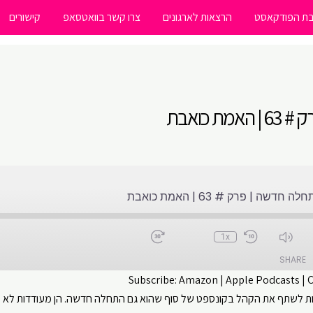
ת הפודקאסט
הרצאות לארגונים
צרו קשר בוואטסאפ
קישורים
 כואבת
דשה | פרק # 63 | האמת כואבת
1x
SHARE
Subscribe:
Amazon
|
Apple Podcasts
|
יטות לשתף את הקהל בקונספט של סוף שהוא גם התחלה חדשה. הן מעודדות לא לפ
CastBox
Apple Podcasts