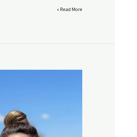
Google Play
LINK
כל
Read More »
RSS FEED
סוף
EMBED
הוא
התחלה
חדשה
|
פרק
#
63
|
האמת
כואבת