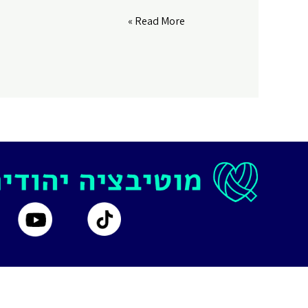
Google Play
LINK
האמת
Read More »
RSS FEED
כואבת
EMBED
|
אלוהים
שלי
|
פרק
#
78