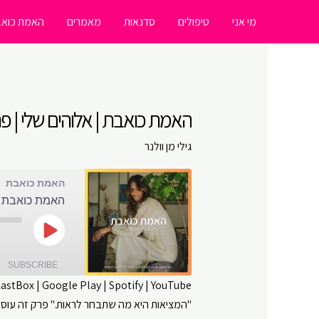
ילוג
מי אני
טיפולים
סדנאות
מאמרים
האמת כואב
תוכן
האמת כואבת | אלוהים שלי | פרק
גילי מן וולנר
האמת כואבת
האמת כואבת | א
Play
Episode
SUBSCRIBE
CastBox
|
Google Play
|
Spotify
|
YouTube
"המציאות היא מה שתבחר לראות." פרק זה עוסק
SHARE
Amazon