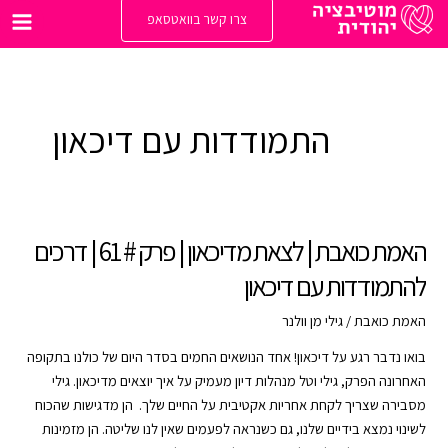
ילוג
צרו קשר בוואטסאפ
תוכן
Main
enu
התמודדות עם דיכאון
האמת כואבת | לצאת מדיכאון | פרק # 61 | דרכים
להתמודדות עם דיכאון
האמת כואבת
/
גילי מן וולנר
בואו נדבר רגע על דיכאון! אחד הנושאים החמים בסדר היום של כולנו בתקופה
האחרונה הפרק, גילי וטל מנהלות דיון מעמיק על איך יוצאים מדיכאון. גילי
מסבירה שצריך לקחת אחריות אקטיבית על החיים שלך. הן מדגישות שהכוח
לשינוי נמצא בידיים שלנו, גם כשנראה לפעמים שאין לנו שליטה. הן מזמינות