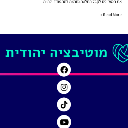
את המאזינים לקבל החלטה נחרצת להתמודד ולהיות
האמת
Read More »
כואבת
|
לצאת
מדיכאון
|
פרק
#
61
|
דרכים
להתמודדות
עם
דיכאון