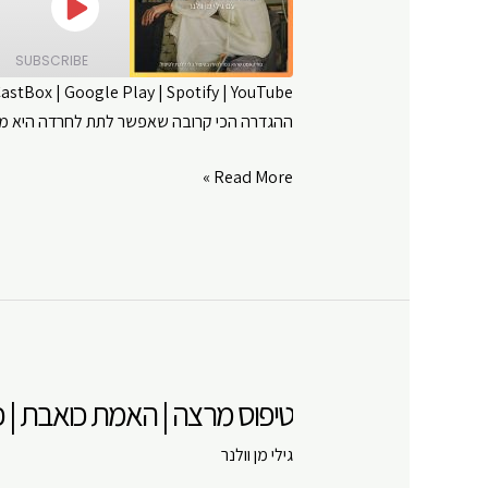
Play
Episode
SUBSCRIBE
CastBox
|
Google Play
|
Spotify
|
YouTube
ההגדרה הכי קרובה שאפשר לתת לחרדה היא מערכת
SHARE
Amazon
Google Play
LINK
חרדה
Read More »
RSS FEED
לדעת
EMBED
|
האמת
כואבת
|
פרק
#
טיפוס מרצה | האמת כואבת | פרק
108
גילי מן וולנר