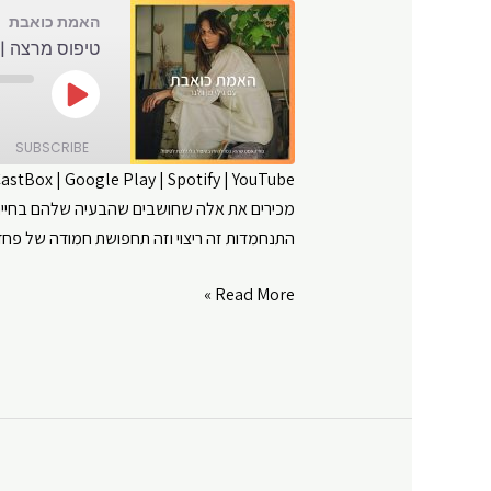
האמת כואבת
טיפוס מרצה | 
Play
Episode
SUBSCRIBE
CastBox
|
Google Play
|
Spotify
|
YouTube
מכירים את אלה שחושבים שהבעיה שלהם בחיים 
SHARE
Amazon
התנחמדות זה ריצוי וזה תחפושת חמודה של פחד
Google Play
LINK
RSS FEED
טיפוס
Read More »
EMBED
מרצה
|
האמת
כואבת
|
פרק