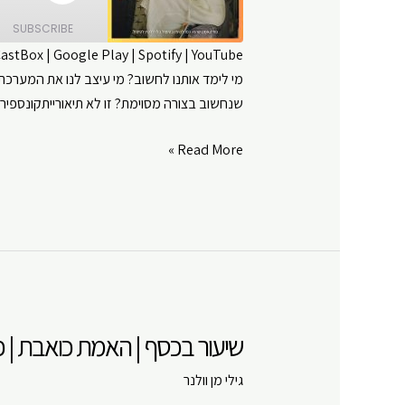
Episode
SUBSCRIBE
CastBox
|
Google Play
|
Spotify
|
YouTube
מי לימד אותנו לחשוב? מי עיצב לנו את המערכת 
SHARE
Amazon
שנחשוב בצורה מסוימת? זו לא תיאורייתקונספירציה
Google Play
LINK
RSS FEED
שליטה
Read More »
EMBED
ותודעה
|
האמת
כואבת
|
פרק
#
שיעור בכסף | האמת כואבת | פרק
103
גילי מן וולנר