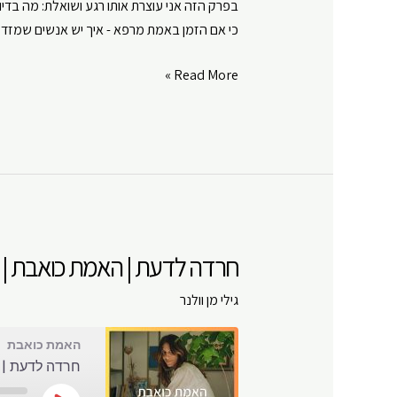
בפרק הזה אני עוצרת אותו רגע ושואלת: מה בדיו
Google Play
LINK
כי אם הזמן באמת מרפא - איך יש אנשים שמזד
RSS FEED
EMBED
הזמן
Read More »
עושה
את
שלו?
|
האמת
כואבת
|
חרדה לדעת | האמת כואבת | פרק
פרק
#
גילי מן וולנר
109
האמת כואבת
חרדה לדעת | ה