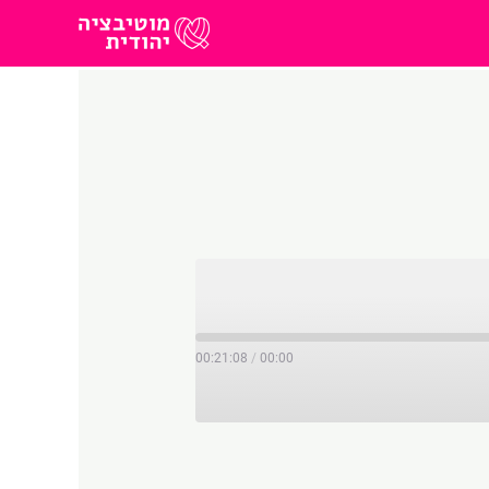
00:21:08
/
00:00