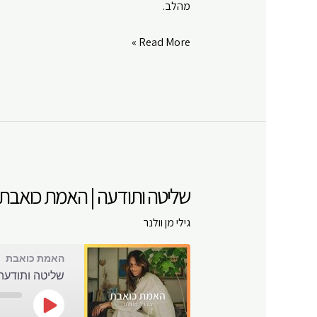
מהלב.
RSS FEED
EMBED
את/ה
Read More »
הדבר!
|
האמת
כואבת
|
פרק
#
שליטה ותודעה | האמת כואבת | פ
104
גילי מן וולנר
האמת כואבת
שליטה ותודעה 
Play