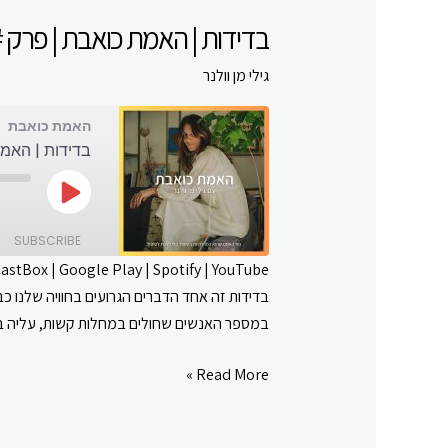
#
בדידות | האמת כואבת | פרק # 05
106
גילי מן וולנר
האמת כואבת
בדידות | האמת 
Play
Episode
SUBSCRIBE
CastBox
|
Google Play
|
Spotify
|
YouTube
בדידות זה אחד הדברים הגרועים בחוויה שלנו כ
SHARE
Amazon
במספר האנשים שחולים במחלות קשות, עליה בד
Google Play
LINK
RSS FEED
בדידות
Read More »
EMBED
|
האמת