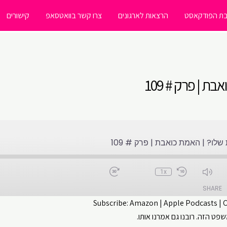
ת הפודקאסט
הרצאות לארגונים
צרו קשר בוואטסאפ
קישורים
ת | פרק # 109
שלו? | האמת כואבת | פרק # 109
1x
SHARE
Subscribe:
Amazon
|
Apple Podcasts
|
פט הזה. רובנו גם אמרנו אותו.
CastBox
Apple Podcasts