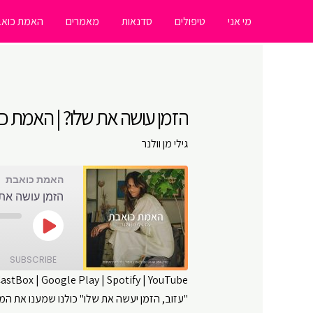
ילוג
מי אני
טיפולים
סדנאות
מאמרים
האמת כואב
תוכן
הזמן עושה את שלו? | האמת כואב
גילי מן וולנר
האמת כואבת
הזמן עושה את 
Play
Episode
SUBSCRIBE
CastBox
|
Google Play
|
Spotify
|
YouTube
"עזוב, הזמן יעשה את שלו" כולנו שמענו את המש
SHARE
Amazon