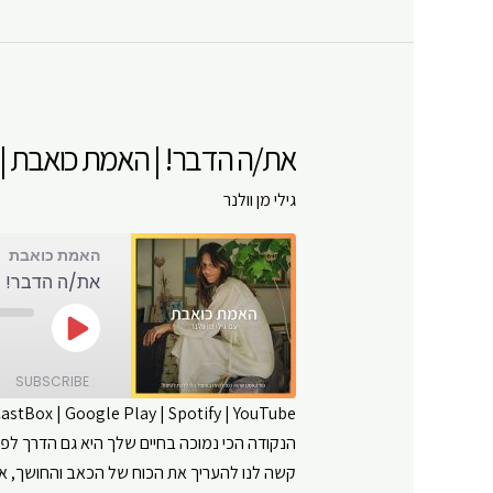
כואבת
|
פרק
#
105
את/ה הדבר! | האמת כואבת | פרק
גילי מן וולנר
האמת כואבת
את/ה הדבר! | 
Play
Episode
SUBSCRIBE
CastBox
|
Google Play
|
Spotify
|
YouTube
הנקודה הכי נמוכה בחיים שלך היא גם הדרך לפ
SHARE
Amazon
קשה לנו להעריך את הכוח של הכאב והחושך, אנחנ
Google Play
LINK