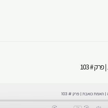
רק # 103
| האמת כואבת | פרק # 103
1x