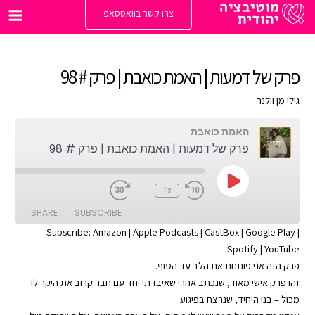
ילוג
צרו קשר בוואטסאפ
תוכן
Main
enu
פרק של דמעות | האמת כואבת | פרק # 98
גילי מן וולנר
האמת כואבת
פרק של דמעות | האמת כואבת | פרק # 98
Play
:00
1x
Episode
SHARE
SUBSCRIBE
Subscribe:
Amazon
|
Apple Podcasts
|
CastBox
|
Google Play
|
Spotify
|
YouTube
SHARE
Apple Podcasts
Amazon
פרק הזה אני פותחת את הלב עד הסוף.
Google Play
CastBox
LINK
זהו פרק אישי מאוד, שנכתב אחרי שאיבדתי יחד עם חבר קרוב את היקר לו
YouTube
Spotify
מכול – בנו היחיד, שנרצח בפיגוע.
EMBED