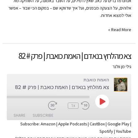
אנחנו מדברים על כאב שאין לו מילים, על השבר באמונה, על השתיקה מול
RSS FEED
אלוהים, על הצעקה מבפנים, ועל איך שדווקא שם – במקום הכי שבור – אפשר
אולי למצוא אחדות.
פרק
Read More »
של
דמעות
|
צא מהלחץ בנאדם | האמת כואבת | פרק # 82
האמת
כואבת
גילי מן וולנר
|
האמת כואבת
פרק
צא מהלחץ בנאדם | האמת כואבת | פרק # 82
#
98
Play
:00
1x
Episode
SHARE
SUBSCRIBE
Subscribe:
Amazon
|
Apple Podcasts
|
CastBox
|
Google Play
|
Spotify
|
YouTube
SHARE
Apple Podcasts
Amazon