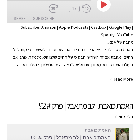
Play
:00
1x
Episode
SHARE
SUBSCRIBE
Subscribe:
Amazon
|
Apple Podcasts
|
CastBox
|
Google Play
|
Spotify
|
YouTube
SHARE
Apple Podcasts
Amazon
אהבה של אמא.
Google Play
CastBox
LINK
האנרגיה שיכולה לרפא הכל, ובהתאם, אם היא חסרה, להשאיר צלקות לכל
YouTube
Spotify
החיים. אהבת אם זה השורש והבסיס של החיים שלנו היא מלמדת אותנו אם
EMBED
העולם הוא בטוח או מסוכן. אם מגיע לנו אהבה או שנצטרך להילחם עליה.
RSS FEED
האמת
Read More »
כואבת
|
אהבה
האמת כואבת | לב מתאבל | פרק # 92
של
אמא
גילי מן וולנר
|
האמת כואבת
פרק
האמת כואבת | לב מתאבל | פרק # 92
#