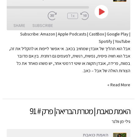
93
Play
:00
1x
Episode
SHARE
SUBSCRIBE
Subscribe:
Amazon
|
Apple Podcasts
|
CastBox
|
Google Play
|
Spotify
|
YouTube
SHARE
Apple Podcasts
Amazon
אבל הוא תהליך של אובדן שמחויב בכאב. אי אפשר לייפות או להקליל את זה,
Google Play
CastBox
LINK
אבל הוא חוויה פיסית, נפשית, רגשית, לפעמים גם רוחנית. בין אם מדובר
YouTube
Spotify
במוות, פרידה, אובדן תקווה או שינוי דרמטי אחר, יש משהו מאחד את כל
EMBED
הצורות האלה של אבל – כאב.
RSS FEED
האמת
Read More »
כואבת
|
לב
האמת כואבת | מטרת הבריאה| פרק # 91
מתאבל
|
גילי מן וולנר
פרק
האמת כואבת
#