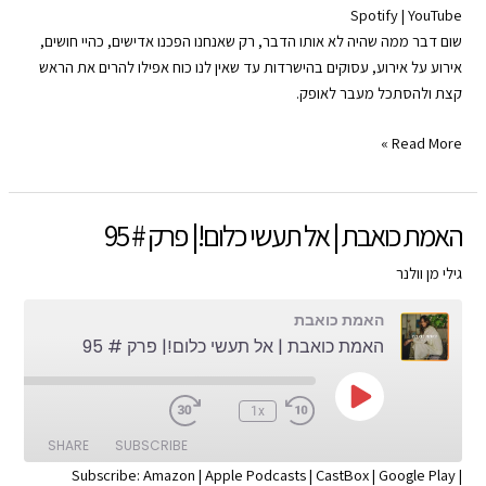
Spotify
|
YouTube
SHARE
Apple Podcasts
Amazon
שום דבר ממה שהיה לא אותו הדבר, רק שאנחנו הפכנו אדישים, כהיי חושים,
Google Play
CastBox
LINK
אירוע על אירוע, עסוקים בהישרדות עד שאין לנו כוח אפילו להרים את הראש
YouTube
Spotify
קצת ולהסתכל מעבר לאופק.
EMBED
RSS FEED
האמת
Read More »
כואבת
|
אמת,
האמת כואבת | אל תעשי כלום!| פרק # 95
שקר
ומה
גילי מן וולנר
שביניהם
האמת כואבת
|
האמת כואבת | אל תעשי כלום!| פרק # 95
פרק
#
96
Play
:00
1x
Episode
SHARE
SUBSCRIBE
Subscribe:
Amazon
|
Apple Podcasts
|
CastBox
|
Google Play
|