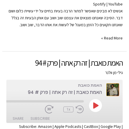
Spotify
|
YouTube
SHARE
Apple Podcasts
Amazon
אנשים לא מבינים שאפשר לפתור הרבה בעיות בחיים על ידי עשיית כלום ושום
Google Play
CastBox
LINK
דבר. הסיבה שאנחנו מוצאים את עצמנו שוב ושוב עם אותן הבעיות זה בגלל
YouTube
Spotify
שאנחנו תקועים כל הזמן במעגל של לעשות את אותו הדבר, שוב ושוב.
EMBED
RSS FEED
האמת
Read More »
כואבת
|
אל
האמת כואבת | זה רק אתה | פרק # 94
תעשי
כלום!|
גילי מן וולנר
פרק
האמת כואבת
#
האמת כואבת | זה רק אתה | פרק # 94
95
Play
:00
1x
Episode
SHARE
SUBSCRIBE
Subscribe:
Amazon
|
Apple Podcasts
|
CastBox
|
Google Play
|