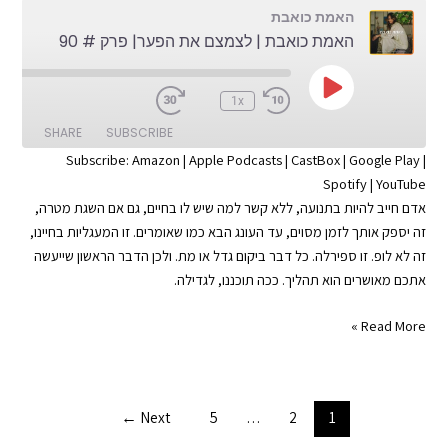
האמת כואבת
91
האמת כואבת | לצמצם את הפער| פרק # 90
Play
:00
1x
Episode
SHARE
SUBSCRIBE
Subscribe:
Amazon
|
Apple Podcasts
|
CastBox
|
Google Play
|
Spotify
|
YouTube
SHARE
Apple Podcasts
Amazon
אדם חייב להיות בתנועה, ללא קשר למה שיש לו בחיים, גם אם השגת מטרה,
Google Play
CastBox
LINK
זה יספק אותך לזמן מסוים, עד העונג הבא כמו שאומרים. זו המעגליות בחיינו,
YouTube
Spotify
זה לא לופ. זו ספירלה. כל דבר ביקום גדל או מת. ולכן הדבר הראשון שייעשה
EMBED
אתכם מאושרים הוא תהליך. ככה תוכננו, לגדילה.
RSS FEED
האמת
Read More »
כואבת
|
לצמצם
Post
←
Next
5
…
2
1
את
pagination
הפער|