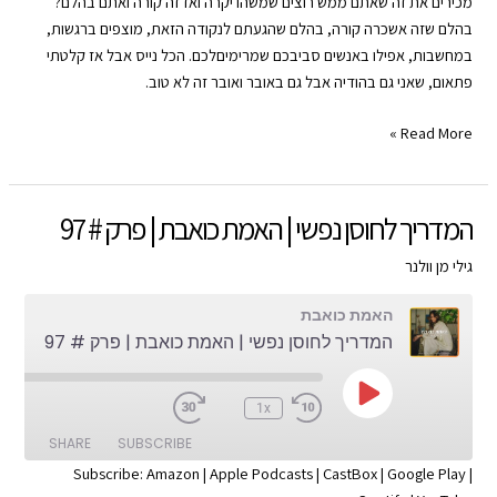
מכירים את זה שאתם ממש רוצים שמשהו יקרה ואז זה קורה ואתם בהלם?
Google Play
CastBox
LINK
בהלם שזה אשכרה קורה, בהלם שהגעתם לנקודה הזאת, מוצפים ברגשות,
YouTube
Spotify
במחשבות, אפילו באנשים סביבכם שמרימיםלכם. הכל נייס אבל אז קלטתי
EMBED
פתאום, שאני גם בהודיה אבל גם באובר ואובר זה לא טוב.
RSS FEED
צא
Read More »
מהלחץ
בנאדם
|
המדריך לחוסן נפשי | האמת כואבת | פרק # 97
האמת
כואבת
גילי מן וולנר
|
האמת כואבת
פרק
המדריך לחוסן נפשי | האמת כואבת | פרק # 97
#
82
Play
:00
1x
Episode
SHARE
SUBSCRIBE
Subscribe:
Amazon
|
Apple Podcasts
|
CastBox
|
Google Play
|