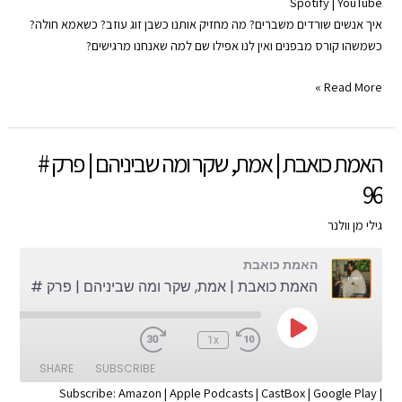
Spotify
|
YouTube
SHARE
Apple Podcasts
Amazon
איך אנשים שורדים משברים? מה מחזיק אותנו כשבן זוג עוזב? כשאמא חולה?
Google Play
CastBox
LINK
כשמשהו קורס מבפנים ואין לנו אפילו שם למה שאנחנו מרגישים?
YouTube
Spotify
EMBED
המדריך
Read More »
RSS FEED
לחוסן
נפשי
|
האמת כואבת | אמת, שקר ומה שביניהם | פרק #
האמת
96
כואבת
|
גילי מן וולנר
פרק
#
האמת כואבת
97
האמת כואבת | אמת, שקר ומה שביניהם | פרק # 96
Play
:00
1x
Episode
SHARE
SUBSCRIBE
Subscribe:
Amazon
|
Apple Podcasts
|
CastBox
|
Google Play
|