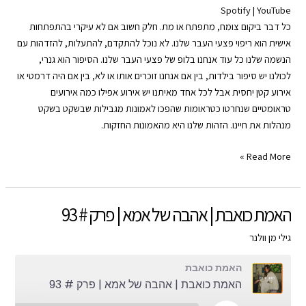
Spotify
|
YouTube
SHARE
Apple Podcasts
Amazon
כל דבר ביקום צומח, מתפתח או מת. חלק חשוב אם לא עיקרי בהתפתחות
Google Play
CastBox
LINK
אישית הוא ריפוי פצעי העבר שלנו. לא נוכל להתקדם, להתעלות, להזדהות עם
YouTube
Spotify
הנשמה שלנו כל עוד אנחנו בלופ של פצעי העבר שלנו. הסיפור הוא גנרי,
EMBED
לכולנו יש סיפור בילדות, בין אם אנחנו זוכרים אותו או לא, בין אם היה דרמטי או
RSS FEED
אירוע קטן יחסית אבל לכל אחד מאיתנו יש אירוע אפילו כמה אירועים
טראומטיים שנחרטו כטראומות שהפכו לאמונות מגבילות שבשקט בשקט
מנהלות את חיינו. הזהות שלנו היא מהאמונות החזקות.
האמת
Read More »
כואבת
|
זה
האמת כואבת | אהבה של אמא | פרק # 93
רק
אתה
גילי מן וולנר
|
האמת כואבת
פרק
האמת כואבת | אהבה של אמא | פרק # 93
#
94