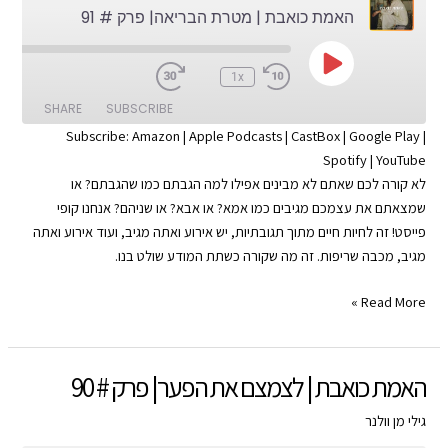
האמת כואבת | מטרת הבריאה| פרק # 91
92
Play
:00
1x
Episode
SHARE
SUBSCRIBE
Subscribe:
Amazon
|
Apple Podcasts
|
CastBox
|
Google Play
|
Spotify
|
YouTube
SHARE
Apple Podcasts
Amazon
לא קורה לכם שאתם לא מבינים אפילו למה הגבתם כמו שהגבתם? או
Google Play
CastBox
LINK
שמצאתם את עצמכם מגיבים כמו אמא? או אבא? או שניהם? אנחנו קופי
YouTube
Spotify
פייסט! זה לחיות חיים מתוך תגובתיות, יש אירוע ואתה מגיב, ועוד אירוע ואתה
EMBED
מגיב, מכבה שריפות. זה מה שקורה כשתת המודע שולט בנו.
RSS FEED
האמת
Read More »
כואבת
|
מטרת
האמת כואבת | לצמצם את הפער| פרק # 90
הבריאה|
פרק
גילי מן וולנר
#