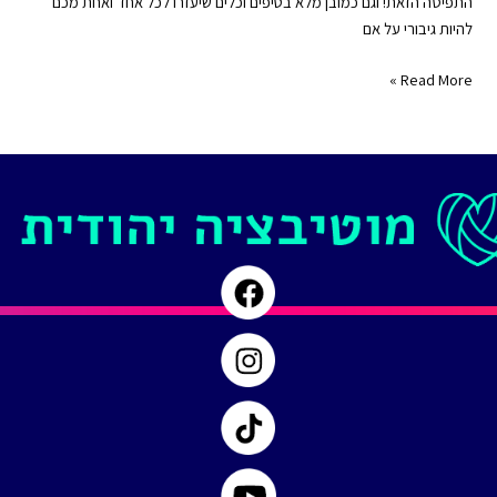
התפיסה הזאת! וגם כמובן מלא בטיפים וכלים שיעזרו לכל אחד ואחת מכם
RSS FEED
להיות גיבורי על אם
האמת
Read More »
כואבת
|
גם
אנחנו
גיבורי
על
|
פרק
#
62