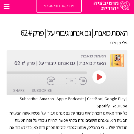
ילוג
צרו קשר בוואטסאפ
תוכן
Main
enu
האמת כואבת | גם אנחנו גיבורי על | פרק # 62
גילי מן וולנר
האמת כואבת
האמת כואבת | גם אנחנו גיבורי על | פרק # 62
Play
:00
1x
Episode
SHARE
SUBSCRIBE
Subscribe:
Amazon
|
Apple Podcasts
|
CastBox
|
Google Play
|
Spotify
|
YouTube
SHARE
Apple Podcasts
Amazon
כל אחד מאיתנו רוצה להיות גיבור על גם אנחנו גיבורי על עכשיו איפה הבעיה?
Google Play
CastBox
LINK
הבעיה היא שאנחנו חושבים שזה בלתי אפשרי להיות גיבורי על ופה הטעות
YouTube
Spotify
הגדולה שלנו.. כי בתכלס, אנחנו לגמרי יכולים! הפרק הזה כאן כדי לשבור את
EMBED