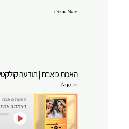
האמת
Read More »
כואבת
|
מערכת
הרגשות
של
האדם
|
האמת כואבת | תודעה קולקטיבי
פרק
#
גילי מן וולנר
10
האמת כואבת
האמת כואבת | 
Play
Episode