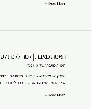
האמת
Read More »
כואבת
|
כוחו
של
התת
מודע
|
האמת כואבת | למה ללכת לטיפול
פרק
#
האמת כואבת
/
גילי מן וולנר
7
הפרק השישי מביא איתו את השאלות המובילות: ל
שאפילו מקדשים את הסבל… ככה לימדו אותנו, כ
האמת
Read More »
כואבת
|