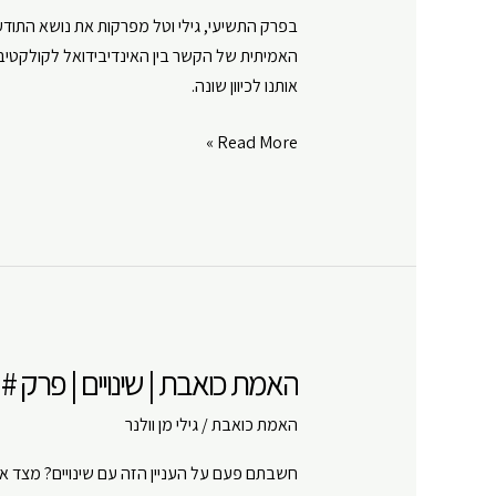
בפרק התשיעי, גילי וטל מפרקות את נושא התודע
האמיתית של הקשר בין האינדיבידואל לקולקטיב.
אותנו לכיוון שונה.
האמת
Read More »
כואבת
|
תודעה
קולקטיבית
|
פרק
#
האמת כואבת | שינויים | פרק # 8
9
האמת כואבת
/
גילי מן וולנר
חשבתם פעם על העניין הזה עם שינויים? מצד אח