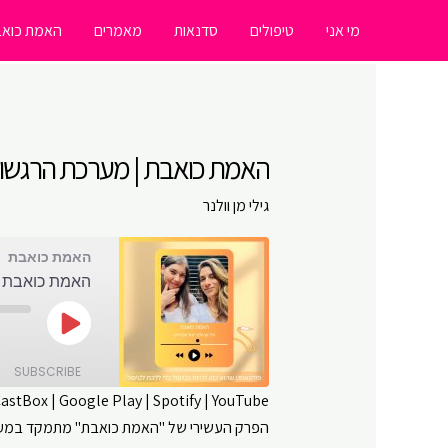
ילוג
מי אני
טיפולים
סדנאות
מאמרים
האמת כואב
תוכן
האמת כואבת | מערכת הרגשות 
גילי מן וולנר
האמת כואבת
האמת כואבת |
Play
Episode
SUBSCRIBE
CastBox
|
Google Play
|
Spotify
|
YouTube
הפרק העשירי של "האמת כואבת" מתמקד במערכת
SHARE
Amazon