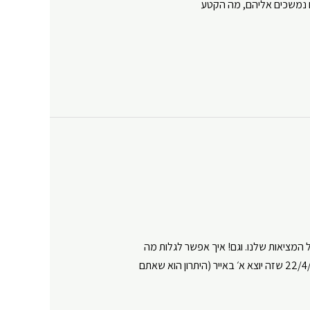
גם נמשכים אליהם, מה הקטע
 המציאות שלנו. וגם! איך אפשר לגלות מה
מסתתר בתוכו. הערה קטנה: בתחילת הפרק אנחנו מדברות קצת על האנרגיה של חודש אייר (חודש הרפואה). הפרק הוקלט ב22/4/23 שזה יוצא א׳ באייר (היתרון הוא שאתם