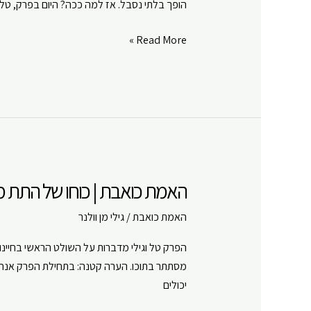
הופך בלתי נסבל. אז למה ככה? היום בפרק, טל 
האמת
Read More »
כואבת
|
שינויים
|
פרק
#
8
האמת כואבת | כוחו של התת מוד
האמת כואבת
/
גילי מן וולנר
הפרק טל וגילי מדברות על השולט הראשי בחיינו
יכולים