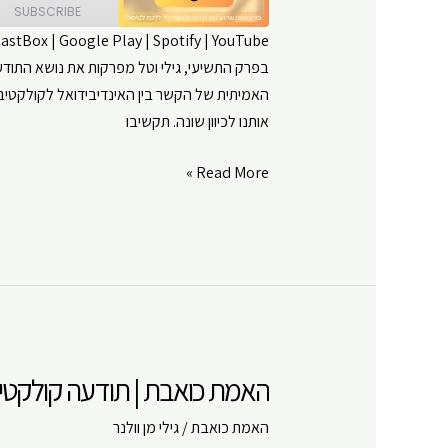
SUBSCRIBE
CastBox
|
Google Play
|
Spotify
|
YouTube
בפרק התשיעי, גילי וטל מפרקות את נושא התודע
SHARE
Amazon
האמיתית של הקשר בין האינדיבידואל לקולקטיב.
Google Play
LINK
אותנו לכיוון שונה. תקשיבו
RSS FEED
EMBED
האמת
Read More »
כואבת
|
תודעה
קולקטיבית
|
פרק
#
האמת כואבת | תודעה קולקטיבי
9
האמת כואבת
/
גילי מן וולנר