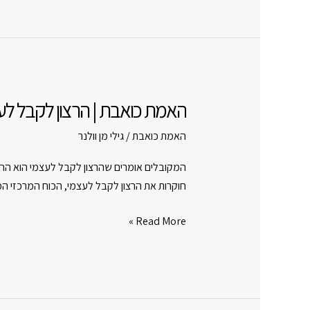
למה
ללכת
לטיפול?
|
פרק
האמת כואבת | הרצון לקבל לעצמ
#
6
האמת כואבת
/
גילי מן וולנר
המקובלים אומרים שהרצון לקבל לעצמי הוא החומר
חוקרות את הרצון לקבל לעצמי, הכוח המרכזי המנ
האמת
Read More »
כואבת
|
הרצון
לקבל