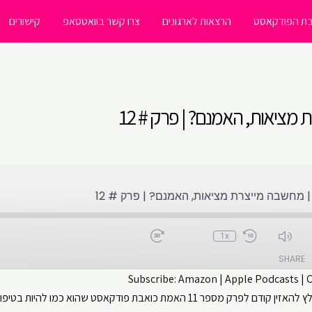
ת הפודקאסט
הרצאות לארגונים
צרו קשר בוואטסאפ
קישורים
ציאות, האמנם? | פרק # 12
 מחשבה מייצרת מציאות, האמנם? | פרק # 12
1x
SHARE
Subscribe:
Amazon
|
Apple Podcasts
|
ביקשתם, קיבלתם! מחשבות - חלק שני. ** מומלץ להאזין קודם לפרק מספר 11 האמת כו
CastBox
Apple Podcasts