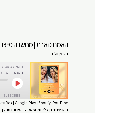
|
מחשבה
מייצרת
מציאות,
האמנם?
|
האמת כואבת | מחשבה מייצרת מ
פרק
#
גילי מן וולנר
12
האמת כואבת
האמת כואבת | 
Play
Episode
SUBSCRIBE
CastBox
|
Google Play
|
Spotify
|
YouTube
המחשבות הן כלי חזק ומשפיע במיוחד בתהליך הת
SHARE
Amazon