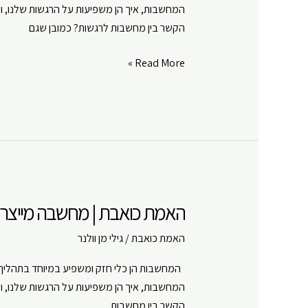
המחשבות, איך הן משפיעות על הרגשות שלנו, וכ
Google Play
LINK
הקשר בין מחשבות לרגשות? כמובן שגם
RSS FEED
EMBED
האמת
Read More »
כואבת
|
מחשבה
מייצרת
מציאות
|
פרק
האמת כואבת | מחשבה מייצרת מ
#
11
האמת כואבת
/
גילי מן וולנר
המחשבות הן כלי חזק ומשפיע במיוחד בתהליך ה
המחשבות, איך הן משפיעות על הרגשות שלנו, ו
הקשר בין מחשבות