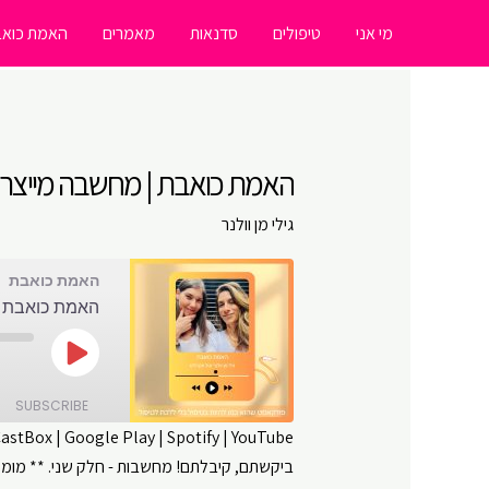
ילוג
מי אני
טיפולים
סדנאות
מאמרים
האמת כואב
תוכן
האמת כואבת | מחשבה מייצרת מ
גילי מן וולנר
האמת כואבת
האמת כואבת |
Play
Episode
SUBSCRIBE
CastBox
|
Google Play
|
Spotify
|
YouTube
SHARE
Amazon