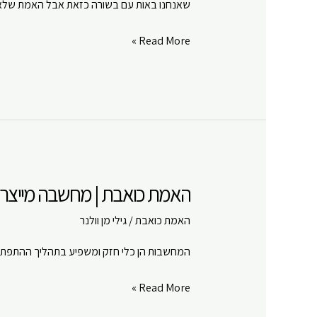
שאנחנו באות עם בשורה כזאת אבל האמת שלא ב
Google Play
LINK
RSS FEED
האמת
Read More »
EMBED
כואבת
|
מחשבה
מייצרת
מציאות,
האמנם?
|
האמת כואבת | מחשבה מייצרת מ
פרק
#
האמת כואבת
/
גילי מן וולנר
12
המחשבות הן כלי חזק ומשפיע בתהליך ההתפתח
האמת
Read More »
כואבת