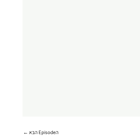
הEpisode הבא
←