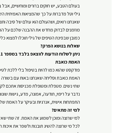
בעולם הטבע, יש חוקים ברורים ומוחשיים, אבל 
Google Play
LINK
גילי וטל מדברות על כך שהמציאות האמיתית היא
RSS FEED
שאנחנו רואים, ושהעולם הוא עולם של סיבה ותו
EMBED
מוזמנים לבדוק מחדש את ההבנה שלכם על המצי
כמובן שבפינת הטיפים של גילי תוכלו למצוא כל
שאלות בנושא הפרק?
ניתן לשלוח הודעות לווצאפ בלבד במספר 050-6810611
האמת כואבת
פודקסט שהוא כמו להיות בטיפול בלי ללכת לטיפ
האמת כואבת וסליחה שאנחנו באות עם בשורה 
שתי נשים. מטפלת ומטופלת מכניסות אתכם לקל
נדבר על ריפוי, תודעה, אמונה, מדע, גישות שונות
התפתחות אישית, אנרגיות ובעיקר על האמת של
למי זה מתאים?
למי שרוצה ומוכן לשמוע את האמת. זה שתי שאלו
לכל מי שרוצה להשיג תובנות ולשפר את איכות ה