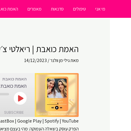
ילוג
מי אני
טיפולים
סדנאות
מאמרים
האמת כואב
תוכן
האמת כואבת | ריאלטי צ׳ק |
מאת
גילי מן וולנר
/
14/12/2023
האמת כואבת
האמת כואבת | ר
Play
Episode
SUBSCRIBE
CastBox
|
Google Play
|
Spotify
|
YouTube
הפרק עוסק בשאלה העמוקה: מהי בעצם מציאות
SHARE
Amazon