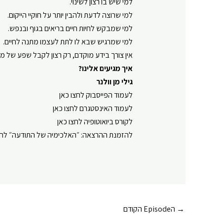
למי שיש בו רצון לשינוי.
למי שרוצה לדעת ולהבין יותר על חוקיי הייקום.
למי שמבקש לחיות חיים בריאים בגוף ובנפש.
למי שמרגיש שבא לו לתת לעצמו מתנה לחיים.
אין צורך בידע מוקדם, רק רצון לקבל שפע של מיד
איך מגיעים אלינו?
גילי מן וולנר
⁠⁠⁠⁠⁠⁠⁠לעמוד הפייסבוק לחצו כאן⁠⁠⁠⁠⁠⁠⁠
⁠⁠⁠⁠⁠⁠⁠לעמוד האינסטגרם לחצו כאן⁠⁠⁠⁠⁠⁠⁠
⁠⁠⁠⁠⁠⁠⁠לקורס ביואוטופיה לחצו כאן⁠⁠⁠⁠⁠⁠⁠
⁠⁠⁠⁠⁠⁠⁠להזמנת ההרצאה: ״האלכימיה של התודעה״ לחצו כאן⁠
Post
→
הEpisode הקודם
navigation