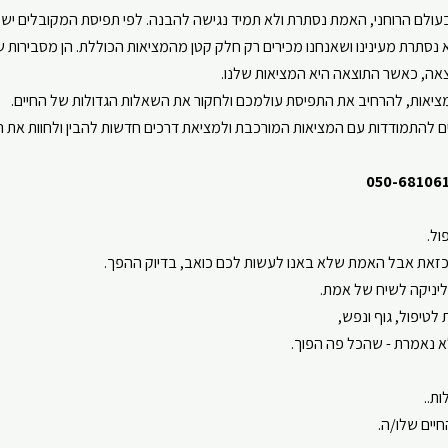
בעולם הרוחני, האמת נסתרת ולא תמיד נגישה להבנה. לפי תפיסת המקובלים יש ק
ouTube
Spotify
 נסתרת מעינינו ושאנחנו מכירים רק חלק קטן מהמציאות הכוללת. הן מסבירות 
צאה, כאשר התוצאה היא המציאות שלנו.
אות, להרחיב את התפיסת עולמכם ולחקור את השאלות הגדולות של החיים.
ים להתמודדות עם המציאות המורכבת ולמציאת דרכים חדשות להבין ולחוות את הח
ול.
כזאת אבל האמת שלא באנו לעשות לכם כואב, בדיוק ההפך.
יניקה לשיח של אמת.
 לטיפול, גוף ונפש,
א נאמרת - שהכל פה הפוך.
ת..
חיים שלו/ה.