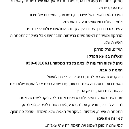
משתף בתובנות מעולמות התוכן שלו ומסביר איך הוא יוצר קשר חזק ואמיתי
RSS FEED
עם העוקבים שלו.
הפרק נוגע בנושאים של יצירתיות, השראה, והחשיבות של חיבור
אנושי בעולם הווירטואלי ובעולם האמיתי.
עמיחי מדגים דרך עמודו איך עקביות ואותנטיות יכולות ליצור חוויה
מרתקת ומעשירה למשתמשים ברשתות החברתיות אבל בעיקר להתפתחות
האישית שלו.
תאזינו, פרק מרתק
שאלות בנושא הפרק?
ניתן לשלוח הודעות לווצאפ בלבד במספר 050-6810611
האמת כואבת
פודקסט שהוא כמו להיות בטיפול בלי ללכת לטיפול.
האמת כואבת וסליחה שאנחנו באות עם בשורה כזאת אבל האמת שלא באנו
לעשות לכם כואב, בדיוק ההפך.
שתי נשים. מטפלת ומטופלת מכניסות אתכם לקליניקה לשיח של אמת.
נדבר על ריפוי, תודעה, אמונה, מדע, גישות שונות לטיפול, גוף ונפש,
התפתחות אישית, אנרגיות ובעיקר על האמת שלא נאמרת - שהכל פה הפוך.
למי זה מתאים?
למי שרוצה ומוכן לשמוע את האמת. זה שתי שאלות..