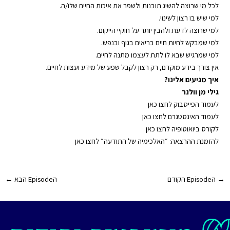
לכל מי שרוצה להשיג תובנות ולשפר את איכות החיים שלו/ה.
למי שיש בו רצון לשינוי.
למי שרוצה לדעת ולהבין יותר על חוקיי הייקום.
למי שמבקש לחיות חיים בריאים בגוף ובנפש.
למי שמרגיש שבא לו לתת לעצמו מתנה לחיים.
אין צורך בידע מוקדם, רק רצון לקבל שפע של מידע ועצות לחיים.
איך מגיעים אלינו?
גילי מן וולנר
⁠⁠⁠⁠⁠⁠⁠⁠⁠⁠⁠⁠⁠⁠⁠לעמוד הפייסבוק לחצו כאן⁠⁠⁠⁠⁠⁠⁠⁠⁠⁠⁠⁠⁠⁠⁠
⁠⁠⁠⁠⁠⁠⁠⁠⁠⁠⁠⁠⁠⁠⁠לעמוד האינסטגרם לחצו כאן⁠⁠⁠⁠⁠⁠⁠⁠⁠⁠⁠⁠⁠⁠⁠
⁠⁠⁠⁠⁠⁠⁠⁠⁠⁠⁠⁠⁠⁠⁠לקורס ביואוטופיה לחצו כאן⁠⁠⁠⁠⁠⁠⁠⁠⁠⁠⁠⁠⁠⁠⁠
⁠⁠⁠⁠⁠⁠⁠⁠⁠⁠⁠⁠⁠⁠⁠להזמנת ההרצאה: ״האלכימיה של התודעה״ לחצו כאן⁠⁠⁠⁠⁠⁠⁠⁠⁠⁠⁠⁠⁠⁠⁠
Post
→
הEpisode הקודם
הEpisode הבא
←
navigation