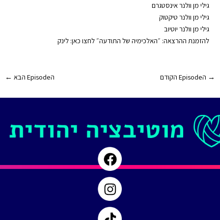
גילי מן וולנר אינסטגרם
גילי מן וולנר טיקטוק
גילי מן וולנר יוטיוב⁠
להזמנת ההרצאה: ״האלכימיה של התודעה״ לחצו כאן: ⁠⁠⁠
לינק
Post
→
הEpisode הקודם
הEpisode הבא
←
navigation