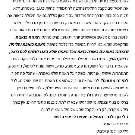
לשינוי נמצא בידיים שלנו, גם כשנראה לפעמים שאין לנו שליטה. הן מזמינות
RSS FEED
את המאזינים לקבל החלטה נחרצת להתמודד ולהיות בטוב ובשמחה, ללא
תלות בנסיבות. הדרך להתמודדות עם דיכאון כוללת גם את היכולת לראות את
הטוב בחיים ולקבל את הייסורים באהבה, כפי ש
הרבי נחמן מברסלב
מלמד.
בשינוי התודעה ובזיהוי האורות בחיינו, אנחנו יכולים לשנות את המציאות שלנו
ולזכות בחיים מלאים ומאושרים יותר. תאזינו, פרק מרתק!
האמת כואבת
פודקאסט
שהוא כמו להיות בטיפול בלי ללכת
לטיפול
.
האמת כואבת
וסליחה
שאנחנו באות עם בשורה כזאת אבל האמת שלא באנו לעשות לכם כואב,
בדיוק ההפך.
שתי נשים. מטפלת ומטופלת מכניסות אתכם לקליניקה לשיח
של אמת. נדבר על
ריפוי
,
תודעה
,
אמונה
, מדע,
גישות שונות לטיפול
,
גוף ונפש
,
התפתחות אישית
, אנרגיות ובעיקר על האמת שלא נאמרת - שהכל פה הפוך.
למי זה מתאים?
למי שרוצה ומוכן לשמוע את האמת. זה שתי שאלות.. לכל
מי שרוצה להשיג תובנות ולשפר את איכות החיים שלו/ה. למי שיש בו
רצון
לשינוי
. מי שרוצה לדעת ולהבין יותר על
חוקיי היקום
. למי שמבקש לחיות
חיים
בריאים
בגוף ובנפש. מי שמרגיש שבא לו לתת לעצמו מתנה לחיים. אין צורך
בידע מוקדם, רק רצון לקבל שפע של
מידע ועצות לחיים
.
גילי מן וולנר
-
⁠מטפלת ויועצת לריפוי הנפש⁠
מוטיבציה יהודית
גילי מן וולנר פייסבוק⁠
⁠⁠