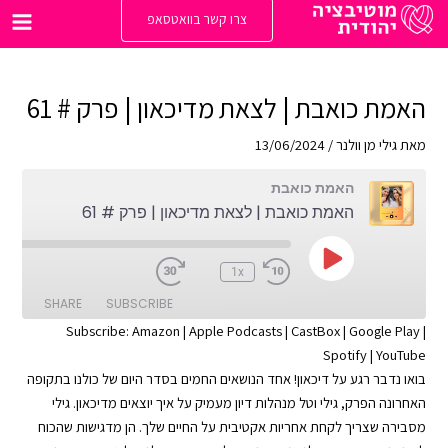
ילוג
צרו קשר בוואטסאפ
תוכן
Main
enu
האמת כואבת | לצאת מדיכאון | פרק # 61
מאת
גילי מן וולנר
/
13/06/2024
האמת כואבת
האמת כואבת | לצאת מדיכאון | פרק # 61
Play
:00
1x
Episode
SHARE
SUBSCRIBE
Subscribe:
Amazon
|
Apple Podcasts
|
CastBox
|
Google Play
|
Spotify
|
YouTube
SHARE
Apple Podcasts
Amazon
בואו נדבר רגע על
דיכאון
! אחד הנושאים החמים בסדר היום של כולנו בתקופה
Google Play
CastBox
LINK
האחרונה הפרק, גילי וטל מנהלות דיון מעמיק על איך יוצאים מדיכאון. גילי
YouTube
Spotify
מסבירה שצריך לקחת אחריות אקטיבית על החיים שלך. הן מדגישות שהכוח
EMBED