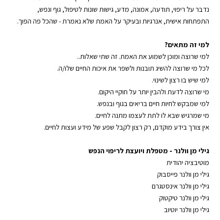
נדבר על
ריפוי
,
תודעה
,
אמונה
, מדע,
גישות שונות לטיפול
,
גוף ונפש
,
התפתחות אישית
, אנרגיות ובעיקר על האמת שלא נאמרת - שהכל פה הפוך.
למי זה מתאים?
למי שרוצה ומוכן לשמוע את האמת. זה שתי שאלות..
לכל מי שרוצה להשיג תובנות ולשפר את איכות החיים שלו/ה.
למי שיש בו
רצון לשינוי
.
מי שרוצה לדעת ולהבין יותר על
חוקיי היקום
.
למי שמבקש לחיות
חיים בריאים
בגוף ובנפש.
מי שמרגיש שבא לו לתת לעצמו מתנה לחיים.
אין צורך בידע מוקדם, רק רצון לקבל שפע של
מידע ועצות לחיים
.
גילי מן וולנר
-
⁠מטפלת ויועצת לריפוי הנפש⁠
מוטיבציה יהודית
גילי מן וולנר פייסבוק
⁠⁠
גילי מן וולנר אינסטגרם
גילי מן וולנר טיקטוק
גילי מן וולנר יוטיוב⁠