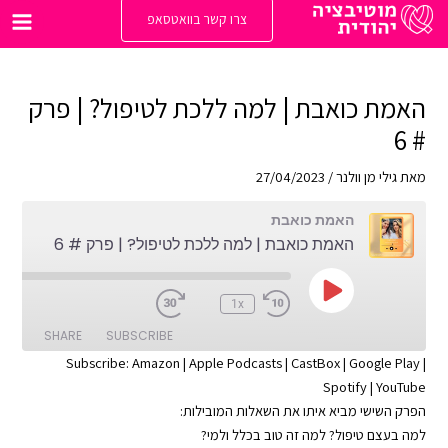
ילוג
צרו קשר בוואטסאפ
תוכן
Main
enu
האמת כואבת | למה ללכת לטיפול? | פרק
# 6
מאת
גילי מן וולנר
/
27/04/2023
האמת כואבת
האמת כואבת | למה ללכת לטיפול? | פרק # 6
Play
:00
1x
Episode
SHARE
SUBSCRIBE
Subscribe:
Amazon
|
Apple Podcasts
|
CastBox
|
Google Play
|
Spotify
|
YouTube
SHARE
Apple Podcasts
Amazon
הפרק השישי מביא איתו את השאלות המובילות:
Google Play
CastBox
LINK
למה בעצם טיפול? למה זה טוב בכלל ולמי?