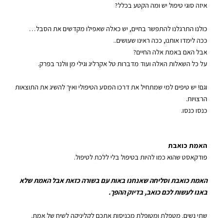
YouTube
Spotify
איזה סוגי טיפול יש ומה הקטע בכלל?
EMBED
RSS FEED
כולנו התרגלנו להתפשר בחיים, יש כאלה שאפילו מקדשים את הסבל…
ככה לימדו אותנו, ככה ראינו שעושים..
אבל האם באמת אלה החיים?
על כל השאלות האלה ועוד מדברות טל אקרליג וגילי מן וולנר בפרק.
וגם! יש טיפים למי שמתחיל את דרכו המסע הטיפולי ואיך להשיג את התוצאות
הרצויות.
כנסו כנסו.
האמת כואבת
פודקאסט
שהוא כמו להיות בטיפול בלי ללכת
לטיפול
.
האמת כואבת
וסליחה שאנחנו באות עם בשורה כזאת אבל האמת שלא
באנו לעשות לכם כואב, בדיוק ההפך.
שתי נשים. מטפלת ומטופלת מכניסות אתכם לקליניקה לשיח של אמת.