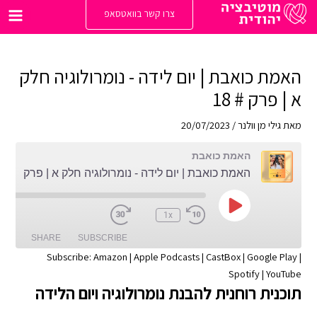
ילוג
צרו קשר בוואטסאפ
תוכן
Main
enu
האמת כואבת | יום לידה - נומרולוגיה חלק
א | פרק # 18
מאת
גילי מן וולנר
/
20/07/2023
האמת כואבת
האמת כואבת | יום לידה - נומרולוגיה חלק א | פרק # 18
Play
:00
1x
Episode
SHARE
SUBSCRIBE
Subscribe:
Amazon
|
Apple Podcasts
|
CastBox
|
Google Play
|
Spotify
|
YouTube
SHARE
Apple Podcasts
Amazon
תוכנית רוחנית להבנת נומרולוגיה ויום הלידה
Google Play
CastBox
LINK