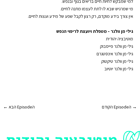
למי שמבקש לחיות
חיים בריאים
בגוף ובנפש.
מי שמרגיש שבא לו לתת לעצמו מתנה לחיים.
אין צורך בידע מוקדם, רק רצון לקבל שפע של
מידע ועצות לחיים
.
גילי מן וולנר
-
⁠מטפלת ויועצת לריפוי הנפש⁠
מוטיבציה יהודית
גילי מן וולנר פייסבוק
⁠⁠
גילי מן וולנר אינסטגרם
גילי מן וולנר טיקטוק
גילי מן וולנר יוטיוב⁠
Post
→
הEpisode הקודם
הEpisode הבא
←
navigation