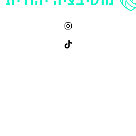
גילי מן וולנר
טיפולים
סדנאות
מאמרים
האמת כואבת - הפודקאסט
הצהרת נגישות