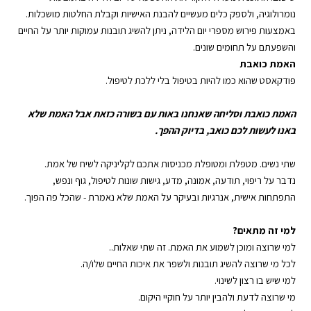
נומרולוגיה, ולספק כלים מעשיים להבנת האישיות וקבלת החלטות מושכלות.
באמצעות פירוש מספרי יום הלידה, ניתן להשיג תובנות עמוקות יותר על החיים
והשפעתם על תחומים שונים.
האמת כואבת
פודקאסט
שהוא כמו להיות בטיפול בלי ללכת
לטיפול
.
האמת כואבת
וסליחה שאנחנו באות עם בשורה כזאת אבל האמת שלא
באנו לעשות לכם כואב, בדיוק ההפך.
שתי נשים. מטפלת ומטופלת מכניסות אתכם לקליניקה לשיח של אמת.
נדבר על
ריפוי
,
תודעה
,
אמונה
, מדע,
גישות שונות לטיפול
,
גוף ונפש
,
התפתחות אישית
, אנרגיות ובעיקר על האמת שלא נאמרת - שהכל פה הפוך.
למי זה מתאים?
למי שרוצה ומוכן לשמוע את האמת. זה שתי שאלות..
לכל מי שרוצה להשיג תובנות ולשפר את איכות החיים שלו/ה.
למי שיש בו
רצון לשינוי
.
מי שרוצה לדעת ולהבין יותר על
חוקיי היקום
.