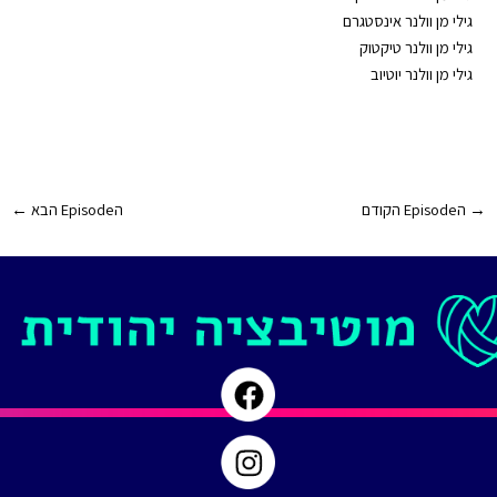
גילי מן וולנר אינסטגרם
גילי מן וולנר טיקטוק
גילי מן וולנר יוטיוב⁠
Post
→
הEpisode הקודם
הEpisode הבא
←
navigation