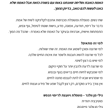
האמת כואבת
וסליחה שאנחנו באות עם בשורה כזאת אבל האמת שלא
באנו לעשות לכם כואב, בדיוק ההפך.
שתי נשים. מטפלת ומטופלת מכניסות אתכם לקליניקה לשיח של אמת.
נדבר על
ריפוי
,
תודעה
,
אמונה
, מדע,
גישות שונות לטיפול
,
גוף ונפש
,
התפתחות אישית
, אנרגיות ובעיקר על האמת שלא נאמרת - שהכל פה הפוך.
למי זה מתאים?
למי שרוצה ומוכן לשמוע את האמת. זה שתי שאלות..
לכל מי שרוצה להשיג תובנות ולשפר את איכות החיים שלו/ה.
למי שיש בו
רצון לשינוי
.
מי שרוצה לדעת ולהבין יותר על
חוקיי היקום
.
למי שמבקש לחיות
חיים בריאים
בגוף ובנפש.
מי שמרגיש שבא לו לתת לעצמו מתנה לחיים.
אין צורך בידע מוקדם, רק רצון לקבל שפע של
מידע ועצות לחיים
.
גילי מן וולנר
-
⁠מטפלת ויועצת לריפוי הנפש⁠
מוטיבציה יהודית
גילי מן וולנר פייסבוק
⁠⁠