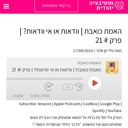
ילוג
צרו קשר בוואטסאפ
תוכן
Main
enu
האמת כואבת | וודאות או אי וודאות? |
פרק # 21
מאת
גילי מן וולנר
/
17/08/2023
האמת כואבת
האמת כואבת | וודאות או אי וודאות? | פרק # 21
Play
:00
1x
Episode
SHARE
SUBSCRIBE
Subscribe:
Amazon
|
Apple Podcasts
|
CastBox
|
Google Play
|
Spotify
|
YouTube
SHARE
Apple Podcasts
Amazon
הפרק גילי וטל מדברות על הנושא שמעסיק את רובנו לא מעט!
Google Play
CastBox
LINK
שמעתם פעם את המשפט: ״הדבר היחיד שבטוח זה המוות״?