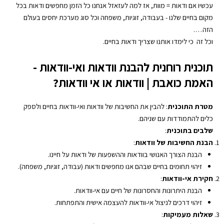
YouTube
Spotify
עכשיו אם ודאות = מוות, אז למה לעזאזל אנחנו כל הזמן מחפשים ודאות בכל
EMBED
מקום בחיים שלנו - בעבודה, זוגיות, משפחה וכל סוג מערכת יחסים בעולם
RSS FEED
הזה….
וכל זה כי לימדו אותנו שצריך ודאות בחיים.
תוכנית רוחנית להבנת וודאות ואי-וודאות -
האמת כואבת | וודאות או אי וודאות?
מטרת התוכנית
: להבין את החשיבות של וודאות ואי-וודאות בחיים ולספק
כלים להתמודדות עם שניהם.
שלבים בתוכנית
:
הבנת החשיבות של וודאות
:
הבנת הצורך האנושי בוודאות וההשפעות של ודאות על חיינו.
זיהוי תחומים בחיים שבהם אנו מחפשים ודאות (עבודה, זוגיות, משפחה).
חקירת אי-וודאות
:
הבנת היתרונות והחסרונות של חיים עם אי-וודאות.
זיהוי דרכים לניצול אי-וודאות להעצמה אישית והתפתחות.
שאלות מעמיקות
: