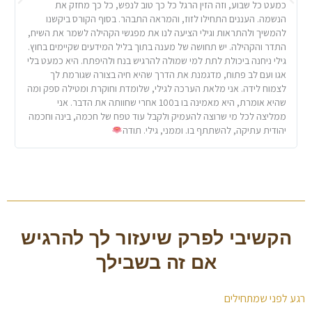
כמעט כל שבוע, וזה הזין הרגל כל כך טוב לנפש, כל כך מחזק את
כ
הנשמה. העננים התחילו לזוז, והמראה התבהר. בסוף הקורס ביקשנו
ש
להמשיך ולהתראות וגילי הציעה לנו את מפגשי הקהילה לשמר את השיח,
וש
התדר והקהילה. יש תחושה של מענה בתוך בליל המידעים שקיימים בחוץ.
ל
גילי ניחנה ביכולת לתת למי שמולה להרגיש בנח ולהיפתח. היא כמעט בלי
ה
אגו ועם לב פתוח, מדגמנת את הדרך שהיא חיה בצורה שגורמת לך
ה
לצמוח לידה. אני מלאת הערכה לגילי, שלומדת וחוקרת ומטילה ספק ומה
ומ
שהיא אומרת, היא מאמינה בו ב100 אחרי שחוותה את הדבר. אני
ש
ממליצה לכל מי שרוצה להעמיק ולקבל עוד טפח של חכמה, בינה וחכמה
א
יהודית עתיקה, להשתתף בו. וממני, גילי. תודה
ב
הקשיבי לפרק שיעזור לך להרגיש
אם זה בשבילך
רגע לפני שמתחילים