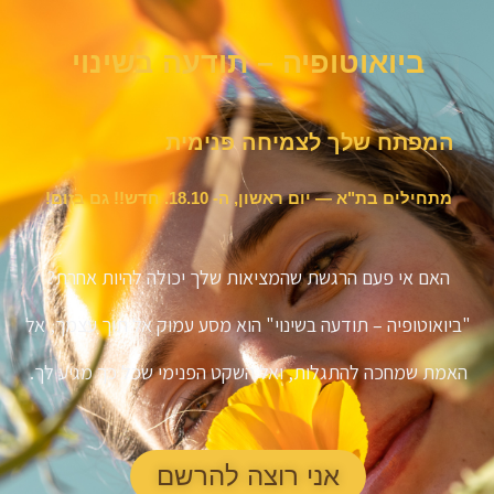
ביואוטופיה – תודעה בשינוי
המפתח שלך לצמיחה פנימית
מתחילים בת"א — יום ראשון, ה- 18.10. חדש!! גם בזום!
האם אי פעם הרגשת שהמציאות שלך יכולה להיות אחרת?
"ביואוטופיה – תודעה בשינוי" הוא מסע עמוק אל תוך עצמך, אל
האמת שמחכה להתגלות, ואל השקט הפנימי שכל כך מגיע לך.
אני רוצה להרשם