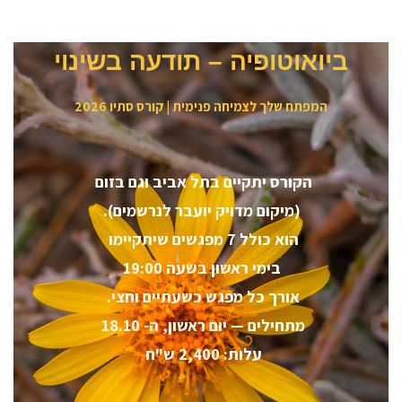
ביואוטופיה – תודעה בשינוי
המפתח שלך לצמיחה פנימית | קורס סתיו 2026
הקורס יתקיים בתל אביב וגם בזום
(מיקום מדויק יועבר לנרשמים).
הוא כולל 7 מפגשים שיתקיימו
בימי ראשון בשעה 19:00
אורך כל מפגש כשעתיים וחצי.
מתחילים — יום ראשון, ה- 18.10
עלות: 2,400 ש"ח