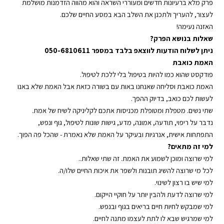
פרק מלא ברעיונות חדשים ומעוררי השראה והוא מהווה הזדמנות מושלמת
לעצור, להעריך ולתכנן את השלב הבא במסע החיים שלכם.
האזנה נעימה!
שאלות בנושא הפרק?
ניתן לשלוח הודעות לווצאפ בלבד במספר 050-6810611
האמת כואבת
פודקסט שהוא כמו להיות בטיפול בלי ללכת לטיפול.
האמת כואבת וסליחה שאנחנו באות עם בשורה כזאת אבל האמת שלא באנו
לעשות לכם כואב, בדיוק ההפך.
שתי נשים. מטפלת ומטופלת מכניסות אתכם לקליניקה לשיח של אמת.
נדבר על ריפוי, תודעה, אמונה, מדע, גישות שונות לטיפול, גוף ונפש,
התפתחות אישית, אנרגיות ובעיקר על האמת שלא נאמרת - שהכל פה הפוך.
למי זה מתאים?
למי שרוצה ומוכן לשמוע את האמת. זה שתי שאלות..
לכל מי שרוצה להשיג תובנות ולשפר את איכות החיים שלו/ה.
למי שיש בו רצון לשינוי.
למי שרוצה לדעת ולהבין יותר על חוקיי הייקום.
למי שמבקש לחיות חיים בריאים בגוף ובנפש.
למי שמרגיש שבא לו לתת לעצמו מתנה לחיים.