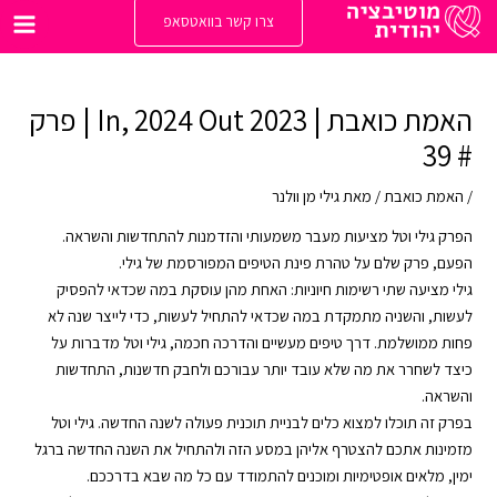
ילוג
צרו קשר בוואטסאפ
תוכן
Main
enu
האמת כואבת | 2023 In, 2024 Out | פרק
# 39
/
האמת כואבת
/ מאת
גילי מן וולנר
הפרק גילי וטל מציעות מעבר משמעותי והזדמנות להתחדשות והשראה.
הפעם, פרק שלם על טהרת פינת הטיפים המפורסמת של גילי.
גילי מציעה שתי רשימות חיוניות: האחת מהן עוסקת במה שכדאי להפסיק
לעשות, והשניה מתמקדת במה שכדאי להתחיל לעשות, כדי לייצר שנה לא
פחות ממושלמת. דרך טיפים מעשיים והדרכה חכמה, גילי וטל מדברות על
כיצד לשחרר את מה שלא עובד יותר עבורכם ולחבק חדשנות, התחדשות
והשראה.
בפרק זה תוכלו למצוא כלים לבניית תוכנית פעולה לשנה החדשה. גילי וטל
מזמינות אתכם להצטרף אליהן במסע הזה ולהתחיל את השנה החדשה ברגל
ימין, מלאים אופטימיות ומוכנים להתמודד עם כל מה שבא בדרככם.