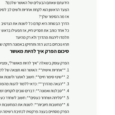
הידעתם שאתם הבעלים של האושר שלכם?
הצעד הראשון הוא לקחת אחריות ולשים לב לסיפ
אז מה הסיפור שלך?
הדרך הבטוחה היא קודם כל לשנות את הנרטיב
כל אחד כותב את תסריט חייו, אז תפעילו בראש 
תלמדו ליהנות מהדרך ולא רק מהיעד
תהיו נוכחים ברגע הזה ותחזיקו באמונה חזקה ש
סיכום הפרק איך להיות מאושר
הפרק עוסק בשאלה "איך להיות מאושר?", ומציע 
1. **אחריות אישית**: האושר הוא תוצאה של לקיחת אחריות על החיים והרגשות שלנו. אף אחד אחר לא יכול לגרום לנו להיות מאושרים.
2. **שינוי סיפור חיים**: חשוב לאתגר ולשנות את הסיפור שאנחנו מספרים לעצמנו על החיים שלנו, ולהשתמש בשפה חיובית.
3. **הנאה מהדרך**: כדאי ללמוד להנות מהמסע ולא רק מהיעד, ולא לדחות את האושר עד שנגיע לאיזשהו מטרה.
4. **סבלנות ואמונה**: דברים טובים לוקחים זמן, ויש צורך באמונה וסבלנות כדי לראות את הישועה ואת התהליך המלא.
5. **סליחה ושחרור כעסים**: חשוב לשחרר כעסים ולסלוח לאחרים כדי לקבל סליחה ואהבה בחזרה.
6. **מחשבות חיוביות**: לשנות את המחשבות שלנו על מנת לשנות את הרגשות והמציאות שלנו.
הפרק מסתיים בעצה פרקטית לכתיבת רשימה שתע