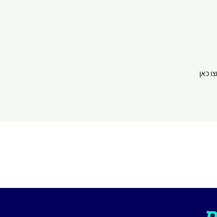
⁠⁠⁠⁠⁠⁠⁠⁠