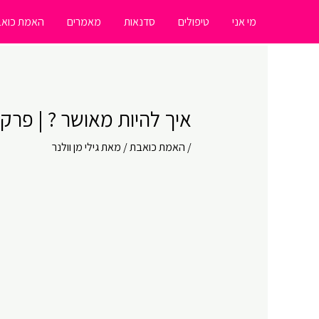
ילוג
מי אני
טיפולים
סדנאות
מאמרים
האמת כואב
תוכן
איך להיות מאושר ? | פרק # 60 | האמת כו
/
האמת כואבת
/ מאת
גילי מן וולנר