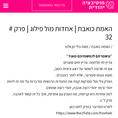
ילוג
צרו קשר בוואטסאפ
תוכן
Main
enu
האמת כואבת | אחדות מול פילוג | פרק #
32
/
האמת כואבת
/ מאת
גילי מן וולנר
״ונשמרתם לנפשותיכם מאוד״
עדיין ימי מלחמה. עדיין ימים סוערים
וגם זה שרוצה לשמור על רוגע וראיית הטוב,
מוצא עצמו מעורער, שלא לומר בעצבים..
הפרק גילי וטל מפרקות קצת את התנודות הרגשיות ומדברות על מה זה להיות
יהודי (רמז: יהודי רוצה אהבה, יהודי רוצה שמחה).
למה אחדות היא קריטית, מה העניין עם אחריות, ואיך כל זה קשור לאהבה.
פרק ל״ב.
לסרט המדובר בפרק לחצו כאן:
https://www.the1field.com/freeheb