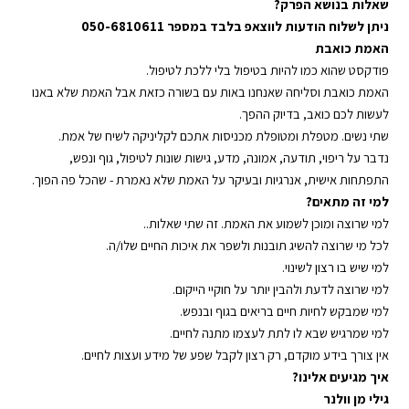
שאלות בנושא הפרק?
ניתן לשלוח הודעות לווצאפ בלבד במספר 050-6810611
האמת כואבת
פודקסט שהוא כמו להיות בטיפול בלי ללכת לטיפול.
האמת כואבת וסליחה שאנחנו באות עם בשורה כזאת אבל האמת שלא באנו
לעשות לכם כואב, בדיוק ההפך.
שתי נשים. מטפלת ומטופלת מכניסות אתכם לקליניקה לשיח של אמת.
נדבר על ריפוי, תודעה, אמונה, מדע, גישות שונות לטיפול, גוף ונפש,
התפתחות אישית, אנרגיות ובעיקר על האמת שלא נאמרת - שהכל פה הפוך.
למי זה מתאים?
למי שרוצה ומוכן לשמוע את האמת. זה שתי שאלות..
לכל מי שרוצה להשיג תובנות ולשפר את איכות החיים שלו/ה.
למי שיש בו רצון לשינוי.
למי שרוצה לדעת ולהבין יותר על חוקיי הייקום.
למי שמבקש לחיות חיים בריאים בגוף ובנפש.
למי שמרגיש שבא לו לתת לעצמו מתנה לחיים.
אין צורך בידע מוקדם, רק רצון לקבל שפע של מידע ועצות לחיים.
איך מגיעים אלינו?
גילי מן וולנר