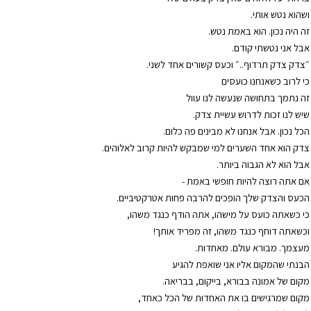
ושהוא נטש אותי.
זה היה נכון. הוא באמת נטש.
אבל אני נטשתי קודם.
״צדק צדק תרדוף..״ וכעס קשורים אחד לשני.
כי לרוב כשאנחנו כועסים
זה נתמך בתחושה שנעשה לנו עוול
שיש לנו זכות לדרוש עשיית צדק.
הכל נכון. אבל אנחנו לא מבינים פה כלום.
צדק הוא אחד השערים למי שמבקש להיות קרוב לאלוהים.
אבל הוא לא הגבוה ביותר.
אם אתה רוצה להיות חופשי באמת -
הכעס והצדק שלך הופכים להרבה פחות אטרקטיביים.
כי כשאתה כועס על מישהו, אתה הודף כנגד משהו,
וכשאתה דוחף כנגד משהו, זה מפריד אותך!
מעצמך. מבורא עולם. מאחדות.
הבנתי שהמקום אליו אני שואפת להגיע
מקום של אמונה בבורא, בייקום, בבריאה.
מקום שמרגישים בו את האחדות של הכל כאחד,