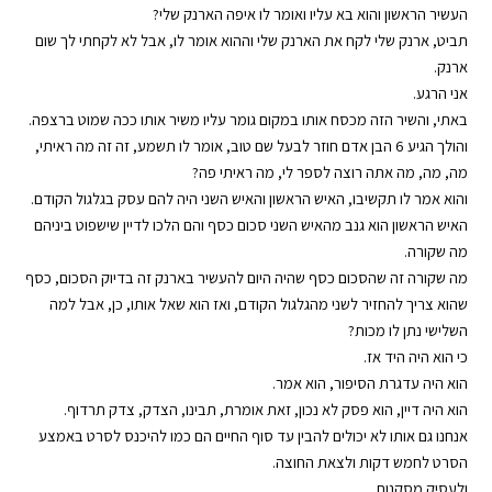
העשיר הראשון והוא בא עליו ואומר לו איפה הארנק שלי?
תביט, ארנק שלי לקח את הארנק שלי וההוא אומר לו, אבל לא לקחתי לך שום
ארנק.
אני הרגע.
באתי, והשיר הזה מכסח אותו במקום גומר עליו משיר אותו ככה שמוט ברצפה.
והולך הגיע 6 הבן אדם חוזר לבעל שם טוב, אומר לו תשמע, זה זה מה ראיתי,
מה, מה, מה אתה רוצה לספר לי, מה ראיתי פה?
והוא אמר לו תקשיבו, האיש הראשון והאיש השני היה להם עסק בגלגול הקודם.
האיש הראשון הוא גנב מהאיש השני סכום כסף והם הלכו לדיין שישפוט ביניהם
מה שקורה.
מה שקורה זה שהסכום כסף שהיה היום להעשיר בארנק זה בדיוק הסכום, כסף
שהוא צריך להחזיר לשני מהגלגול הקודם, ואז הוא שאל אותו, כן, אבל למה
השלישי נתן לו מכות?
כי הוא היה היד אז.
הוא היה עדגרת הסיפור, הוא אמר.
הוא היה דיין, הוא פסק לא נכון, זאת אומרת, תבינו, הצדק, צדק תרדוף.
אנחנו גם אותו לא יכולים להבין עד סוף החיים הם כמו להיכנס לסרט באמצע
הסרט לחמש דקות ולצאת החוצה.
ולעסיק מסקנות.