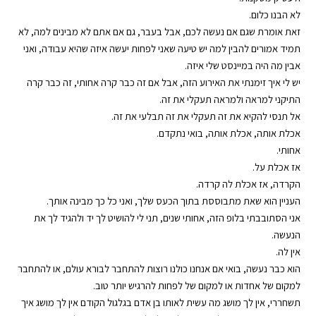
לא הבנו כלום.
זאת אומרת שגם אם נעשה לכם, אבל בעבר, גם אם אתם לא מבינים למה, לא
תמיד אמורים להבין למה יש טיעה שאני לפחות יעשה איזה שהיא עבודה, ואני
אבין מה היה במיינסט שלי איזה.
יש לי איך זימנתי את האירוע הזה, אבל אם זה כבר קרה אחותי, זה כבר קרה
התיקני למראה ולמראה תעקלי את זה.
אל תנסי להקיא את זה תעקלי את זה תבלעי את זה.
אכלת אותה, אכלת אותה, בואי נתקדם.
אחותי.
אז אכלת על.
הקרדה, אז אכלת לה קרדה.
העניין הוא שאת מתבוססת בתוך הכעס שלך, ואני כל כך מבינה אותך.
אני הסתובבתי בלופ הזה, אחותי שנים, תני לי להושיט לך יד ולהגיד לך את
הנעשה.
אין לה.
הוא כבר נעשה, בואי אם אנחנו כולנו רוצות להתחבר לבורא עולם, או להתחבר
למקום של אחדות או למקום של לפחות להרגיש יותר טוב.
תשחררי, אין לך מושג מה עשית לאותו בן אדם בגלגול הקודם אין לך מושג איך