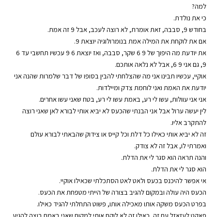
למה?
כי את נולדת.
בחודש 9, סבבה, זאת אומרת, לא רוצה לעכב, אבל 9 זה אמת.
אם את לוקחת את המילה אמת בנומרולוגיה יוצאת 9.
את יודעת מה היפוך של 9 6 שקר, סבבה, ואז יוצאת 6 9 עכשיו תחשבי עד 6
9, גם אני 9 6, אבל לא נלאה אותכם.
אוקיי, עכשיו תבינו אני מה שהצלחתי להבין בסופו של דבר שלמרות שהנה אני
יודעת את האמת ואני לוחמת צדק ומיילדות.
אני אני עוולות, עשו לי רע, באמת עשו לי רע, בטח שאני עשו אחרים.
לין יעשה ערול אבל אני הבנתי שהכעס לא יביא אותי לבורא לאן שאני רוצה
להתקרב אליו.
זה לא יביא אותי כאילו כל דלת וכל קייס או צידוק שהבאתי לבורא עולם
ואמרתי לו, אבל זה לא צודק.
והנה תראה הוא סגר לי את הדלת.
הוא סגר לי את הדלת.
אי אפשר להיכנס בכעס ולאט לאט הסתכלתי שכאילו אוקיי.
הכעס היה עולה ובמקום להגיב בצורה של הייתי מטפחת את הכעס.
בפרט הכעס משקה אותו מאכילה אותו, פשוט התחלתי להגיד כאילו.
פאקט לעזאזל עם זה, כאילו זה לא לוקח אותי למקום שאני באמת רוצה להגיע