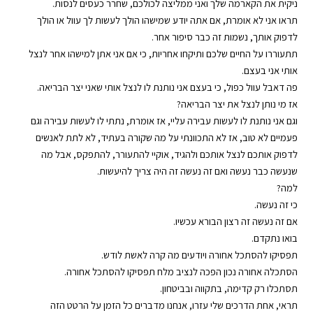
ניקית את הקארמה שלך ואני ממליצה לכולכם, שחרר כעסים לנסות.
תראו אני לא אומרת, אם אתה יודע שמישהו הולך לעשות לך עוול או הולך
לדפוק אותך, נשמות זה כבר סיפור אחר.
תתעוררו על החיים שלכם ותיקחו אחריות, כי אם אני אתן למישהו אחר לנצל
אותי אני בעצם.
פה דאבל עוול כפול, כי בעצם אני נותנת לו לנצל אותי שאני יצר הבריאה.
אז מי נותן לנצל את יצר הבריאה?
וגם אני נותנת לו לעשות עבירה עליי, אז אומרת, נתתי לו לעשות עבירה וגם
פעמיים לא טוב, אז לא התכוונתי על מה שקורה בעתיד, לא לתת לאנשים
לדפוק אותכם לנצל אותכם ולהגיד, אוקיי להתעורר, להתפקס, אבל מה
שנעשה כבר נעשה ואם זה נעשה זה היה צריך להיעשות.
למה?
כי זה נעשה.
אם זה נעשה זה רצון הבורא עכשיו.
בואו נתקדם.
תפסיקו להסתכל אחורה ויודעים מה קרה לאשת לודש.
הסתכלה אחורה נכון הפכה לנציב מלח תפסיקו להסתכל אחורה.
תסתכלו רק קדימה, בתקווה ובביטחון.
תראי, אחת הדרכים שלי עזרו, אנחנו מדברים כל הזמן על הרטט הזה