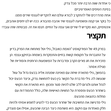
כי אחדות שווה הרבה יותר מכל צדק.
בפינת הטיפים האופרטיביים:
אחת מהדרכים שלי להתקרב לבורא עולם הוא להקדיש לעצמי שירים ממנו.
כל בוקר אני קמה ומשמיעה לעצמי שיר אהבה מהבורא. ככה יש לנו יחסים אוהבים,
אינטימיים, הוא מקדיש לי שירים ואני עפה על החיים. תנסו את זה. מבטיחה שזה עובד!
תקציר
בפרק 49 של הפודקאסט "האמת כואבת", גילי וטל פותחות את הפרק בדיון
על התגברות על תקופות קשות בחיים והתמקדות בשמחה ובתיקון עצמי. הן
מזכירות את חג פורים הקרב ומדברות על המשמעות הרוחנית והסודיות של
מגילת אסתר.
בהמשך, גילי מתארת שיחה עם מאזינה שפנתה אליה בכעס גדול על עוול
שנעשה לה. גילי מדברת על הקשר בין כעס לתחושת צדק, וכיצד הכעס יכול
לנהל אותנו ולגרום ללב שלנו להיות סגור ומכווץ. היא מתארת את הקושי
בשחרור הכעס ומספרת על החוויות האישיות שלה, כולל התמודדות עם
מחלות כתוצאה מהכעס.
גילי מדגישה את החשיבות של שחרור הכעס כדי להגיע לחופש אמיתי ולהיות
חלק מאחדות עם היקום. היא משתפת כיצד הבינה שהכעס, אפילו אם מוצדק,