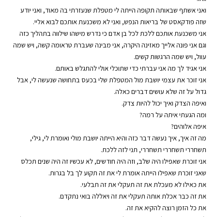
ואני אשתף שבאותה תקופה הייתה לי מטפלת שנעזרתי בה מאוד, ואני יודע
שזה פודקאסט של בריאות הנפש, ואני לא משכנעת אותכם לבוא אליי.
אני משכנעת אותכם ללכת לכל בן אדם כי נדרש מישהו שילווה בתהליך כזה
וגם אני פונה אלייך מאזינה היקרה, אני מבינה שעברת טראומה קשה, ויש שמה
עוול, ויש שמה הרגשות קשים.
אני אגיד לך מה אני עברתי כדי שתוכלי אולי להתגלש באותם.
אני זוכר את עצמי יושבת מול המטפלת שלי בכעס בתחושה שנעשה לי, אבל
גדול על זה שלא עושים דברים כאלה.
ואיפה הצדק ואיך יכול להיות צדק.
ומה הגעתי איתה על רמה?
איפה אלוהים?
מה זה איך, איך נעשה דבר כזה והיא הייתה יושבת מולי ואומרת לי, גילי,
תשחררי תשחררי תשחררי, תני לזה ללכת.
אני זוכרת שאפילו היה שלב, וזה היה חודשים, לא עכשיו זה היה שנים תכלס
שאני זוכרת שאפילו הייתה אומרת לי את זה תקוע לך בל בגרות.
את כאילו לא מעכלת את זה תעקלי את זה תבלעי.
את זה כבר אכלת אותה תעקלי את זה ויאללה בואי נתקדם.
את כל הזמן רוצה להקיא את זה.