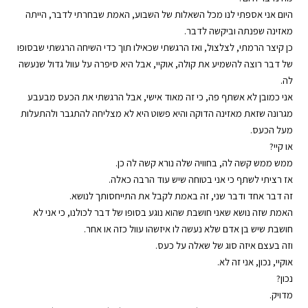
היום אני אספתי לנו מכל השאלות של השבוע, האמת שבחרתי לדבר, הייתה
מאזינה שפנתה וביקשה לדבר.
כן קיצר הרמתי, לצלצול, ואז הרגשתי שכאילו תוך כדי השיחה הרגשתי שבסופו
של דבר רוצה להשמיע את קולה, אוקיי, אבל היא סיפרה על עוול גדול שנעשה
לה.
אני כמובן לא אשתף פה, כי זה מאוד אישי, אבל הרגשתי את הכעס מבעבע
מגרונה שזאת מאזינה הדוקה והיא פשוט היא לא מצליחה להתגבר ולהתעלות
מעל הכעס.
או קיי?
ממש ממש קשה לה, בחוויה שלה נורא קשה לה כן.
אז רציתי לשתף כי אני בטוחה שיש עוד הרבה כאלה.
זה דבר אחד ודבר שני, זה באמת לקבל את התייחסותך לנושא.
האמת שזה נושא שאני חושבת שהוא נוגע בסופו של דבר לכולנו, כי אני לא
חושבת שיש בן אדם שלא נעשה לו איזשהו עוול כזה או אחר.
וזה בעצם איזה סוג של שאלה על כעס.
אוקיי, נכון, אני זה לא.
נכון?
מדויק.