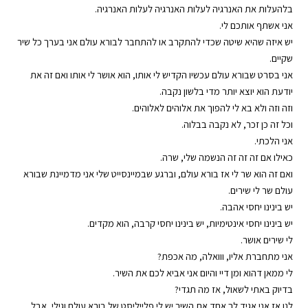
בלהעלות את האנרגיה לעלות האנרגיה לעלות האנרגיה.
אני אשתף אותכם לי.
יש איזה שהיא שיטה שכדי להתקרב או להתחבר לבורא עולם אני בערך כל שיר
שקיים.
אני בסרט שבורא עולם עכשיו הקדיש לי אותו, הוא אושר לי אותו ואם זה את
יודעת הוא יוצא יותר מדי בלשון נקבה.
וזה וזה ולא בא לי להפוך את אלוהים לאלוהים.
וכל זה כן זכר, לא נקבה בבלוה.
אני הלכתי.
כאילו אם זה זה זה הנשמה שלי, שרה.
ואם זה הוא שר לי אז בורא עולם, וברגע שבמיינסייט שלי אני מדמיינת שבורא
עולם שר לי שירים.
יש בינינו יחסי אהבה.
יש בינינו יחסי אינטימיות, יש בינינו יחסי קרבה, הוא מקדים.
לי שירים אושר.
אני מתחברת אליו, ווואלה, מה אכפת?
לי ממאן דהוא ומן דיי והיום אני אביא לכם את השיר.
בדיוק באתי לשאול, אז מה תגדי?
לנו אז אני אגיד לך אחד את השיר יש לי פלייליסט של בורא עולם וגילי, אבל