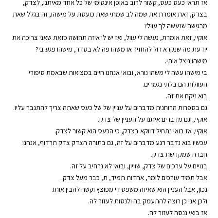
אז תראי כעס כעס, קשור לרוב באופן אינטימי של כל אחד מאיתנו, לצדק,
בצדק, זאת אומרת את שמה לב שמתי שאת כועסת על מישהו, זה בגלל שאת
מרגישה שנעשה לך עוול?
אוקיי, זאת אומרת, נעשה לי עוול, ואז יש לי איזה תחושה כזאת שאני צריכה את
יודעת מה שנקרא רול להחזיר או משהו פה לא בסדר, מישהו פגע בי?
מישהו ניצל אותי.
בי מישהו עשה לי משהו נורא, ובואי אנחנו חיים במציאות שבאמת סיפורי
העוולות הם בלתי נגמרים.
בוא ניקח את זה.
גם בספרות הרוחנית מדברים על עניין של של כעס שאתה צריך להתגבר עליו.
אוקיי, וגם מדברים איתנו על העניין של צדק.
אוקיי, אז בואי נתחיל דווקא בצדק, כי הכעס הוא קשור לצדק.
עכשיו בוא נדבר רגע מדברים על זה, גם בתורה הצדק צדק תרדוף, אנחנו
חברה שמקדשת צדק.
בנויים על ערכים של צדק, שוויון, ובואי לא נרחיב על זה.
אבל תמיד עורכים לומר, אחדות תמיד, ת, כבר מעל צדק.
נכון, אבל העניין הוא שאיזה משפט די מפוצץ וקשה להבין אותו.
ולכן אני כן רוצה להתעמק בה ולנסות לעזור לה.
אז בואי ננסה לעזור לה.