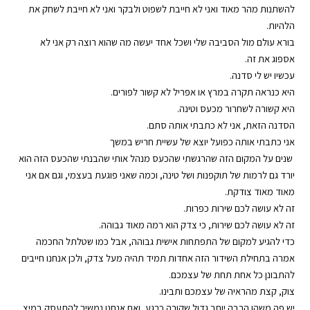
להשתנות מהר מאוד ואני לא חייבת לשפוט ולבקר ואני לא חייבת לשחק את
הלהיות.
בורא עולם מול הסביבה שלי ושכל אחד יעשה מה שהוא רוצה רק אני לא
אספוג את זה.
עכשיו יש לי סדנה.
היא כנראה תקרה במרץ או אפריל לא קשור לפורים.
היא קשורה לשחרור מכעס וטינה.
הסדנה הזאת, אני לא כתבתי אותה סתם.
אני כתבתי אותה כפועל יוצא של עשיית חריש במשך
שנים על המקום הזה שהרגשתי שהכעס מנהל אותי שהבנתי שהכעס הזה הוא
יורד גם לרמות של תוקפנות ושל טינה, וכמה שאני פוגעת בעצמי, וגם אם אני
מאוד מאוד צודקת.
זה לא עושה לכם שירות כפרות.
זה לא עושה לכם שירות, כי צדק הוא רמה מאוד גבוהה.
כדי להגיע למקום של התפתחות אישית גבוהה, אבל כמו שטלתל החכמה
אמרה בתחילת השידור הזה אחדות תמיד תהיה מעל צדק, ולכן אנחנו חייבים
להתבונן כל אחת תחת של עצמכם.
צוק, קצת מהראיה של עצמכם ותבינו.
יש פה משהו הרבה יותר גדול שקורה כרגע, ואם אנחנו נמשיך להתעסק במיצ