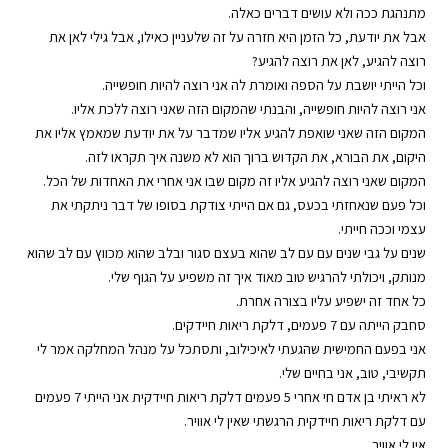
מתנהגת ככה ולא עושים דברים כאלה.
אבל את יודעת, כל הזמן היא חזרה על זה שלעניין כאילו, אבל גילי לאן את
רוצה להגיע, לאן את רוצה להגיע?
וכל הייתי יושבת על הספה ואומרת לה אני רוצה להיות חופשייה.
אני רוצה להיות חופשייה, והבנתי שהמקום הזה שאני רוצה ללכת אליו.
המקום הזה שאני שואפת להגיע אליו שמדבר על את יודעת שמאמץ אליו את
היקום, את הבורא, את הקדוש ברוך הוא לא משנה איך תקראו לזה.
המקום שאני רוצה להגיע אליו זה מקום שבו אני אחרי את האחדות של הכל.
וכל פעם שנאחזתי בכעס, גם אם הייתי צודקת בסופו של דבר ניתקתי את
עצמי וככה חייתי.
שנים על גבי שנים עם עם לב שהוא בעצם סגור ובלב שהוא מכווץ עם לב שהוא
מנותק, ויכולתי להרגיש טוב מאוד איך זה משפיע על הגוף שלי.
כל אחד זה ישפיע עליו בצורה אחרת.
סחבק הייתה עם 7 פעמים, דלקת ריאות חיידקים.
אני בפעם החמישית שהגעתי לאיכילוב, ותסתכל על מנהל המחלקה אמר לי
תקשיבי, טוב, אני בחיים שלי.
לא ראיתי בן אדם חי אחרי 5 פעמים דלקת ריאות חיידקית אני הייתי 7 פעמים
עם דלקת ריאות חיידקית הרגשתי שאין לי אוויר.
אין לי אוויר.