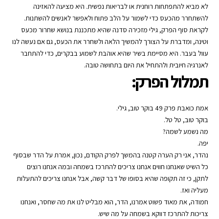
לא מביא להתפתחות רוחנית או לבריאות נפשית. היא מציעה להאזינה
להשתחרר מהכעס כדי לשמור על הלב פתוח ולאפשר לאנשים להשתנות.
לקראת סוף הפרק, גילי מזכירה סדנה שהיא מתכננת בנושא שחרור מכעס
וטינה, ומדברת על הצורך להמשיך הלאה ולשחרר את הכעס, גם אם נעשה לנו
עוול בעבר. היא מסיימת בשיר שהיא אוהבת לשמוע בבקרים, כדי להתחבר
לאנרגיה חיובית ולהתחיל את היום בתחושה טובה.
תמלול הפרק:
אמת כואבת פרק 49 בוקר טוב, גילי.
בוקר טוב, טל טל.
מה נשמע לשמה?
יפה.
נהדר, אני רק הערה קטנה בהמשך לפרק הקודם, נכון, אמרת על הדר שבסוף
כל השיט שאנחנו חווים אנחנו צריכים להתרכז בשמחה ובמה אנחנו רוצים
לתקן, כי זה תקופה שהיא בסופו של דבר קשה, אבל אנחנו צריכים להתעלות
מעליה ואז.
חמודה, את מאוד פשוט אמרנו, הדר, הוא מבליט לנו את מה שחסר, ואנחנו
צריכות להתרכז דווקא בשמחה על מה שיש.