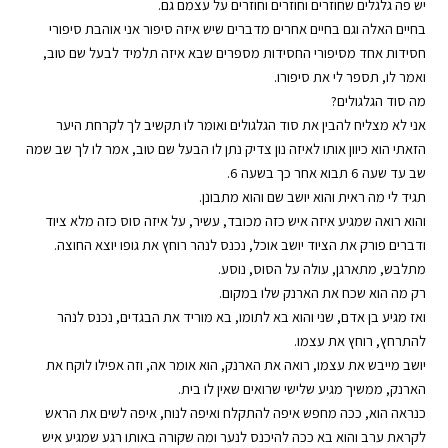
יש פה גלגלים שחוזרים וחוזרים וחוזרים על עצמם גם.
בחיים האלה וגם בחיים אחרים מדברים שיש איזה סיפור אני אוהבת סיפורי
חסידות אחד מסיפורי החסידות מספרים שבא איזה תלמיד לבעל שם טוב,
ואמר לו, תספר לי את סיפורו.
מה סוד הגלגולים?
אני לא מצליח להבין את סוד הגלגולים ואומר לו תקשיב לך לקרחת היער
הזאתי הוא כיוון אותו לאיזה נון צדיק נתן לו הבעל שם טוב, אמר לו לך שב שמה
שב עד שעה 6 תבוא אחר כך בשעה 6.
תגיד לי מה ראית והוא יושב שם והוא מתבונן.
והוא רואה שמגיע איזה איש כזה מכובד, עשיר, על איזה סוס כזה מלא ציוד
ודברים פורק את הציוד יושב אוכל, נכנס לנהר רוחץ את גופו יוצא החוצה.
מתלבש, מתארגן, עולה על הסוס, נוסע.
רק מה הוא שכח את הארנק שלו במקום.
ואז מגיע בן אדם, שני והוא בא לתומו, בא מוריד את הבגדים, נכנס לנהר
להתרחץ, רוחץ את עצמו.
יושב מייבש את עצמו, רואה את הארנק, הוא אומר אה, וזה אפילו לוקח את
הארנק, ממשיך מגיע שלישי שרואים שאין לו בית.
כנראה הוא, ככה מחפש איפה להתקלח ואיפה לנוח, איפה לשים את הראש
לקראת ערב והוא בא ככה להיכנס לנער ומה שקורה באותו רגע שמגיע איש