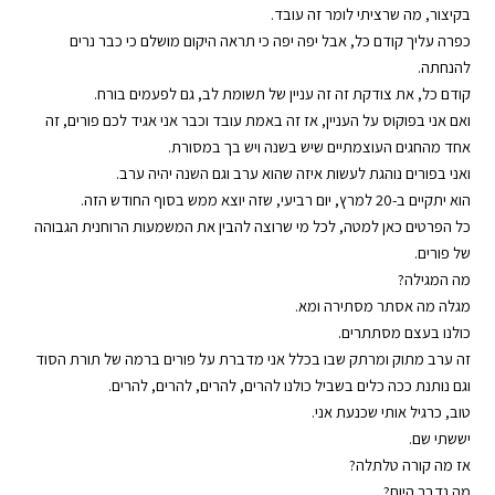
בקיצור, מה שרציתי לומר זה עובד.
כפרה עליך קודם כל, אבל יפה יפה כי תראה היקום מושלם כי כבר נרים
להנחתה.
קודם כל, את צודקת זה זה עניין של תשומת לב, גם לפעמים בורח.
ואם אני בפוקוס על העניין, אז זה באמת עובד וכבר אני אגיד לכם פורים, זה
אחד מהחגים העוצמתיים שיש בשנה ויש בך במסורת.
ואני בפורים נוהגת לעשות איזה שהוא ערב וגם השנה יהיה ערב.
הוא יתקיים ב-20 למרץ, יום רביעי, שזה יוצא ממש בסוף החודש הזה.
כל הפרטים כאן למטה, לכל מי שרוצה להבין את המשמעות הרוחנית הגבוהה
של פורים.
מה המגילה?
מגלה מה אסתר מסתירה ומא.
כולנו בעצם מסתתרים.
זה ערב מתוק ומרתק שבו בכלל אני מדברת על פורים ברמה של תורת הסוד
וגם נותנת ככה כלים בשביל כולנו להרים, להרים, להרים, להרים.
טוב, כרגיל אותי שכנעת אני.
יששתי שם.
אז מה קורה טלתלה?
מה נדבר היום?