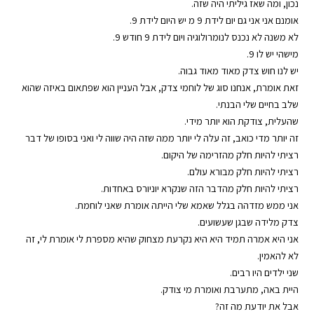
נכון, ומה שאז גיליתי היה שזה.
אומנם אני אני גם יום לידת 9 מ יש היום לידת 9.
לא משנה לא נכנס לנומרולוגיה ויום לידת 9 חודש 9.
מישהי יש לו 9.
יש לנו חוש צדק מאוד מאוד גבוה.
זאת אומרת, אנחנו סוג של לוחמי צדק, אבל העניין הוא שפתאום באיזה שהוא
שלב בחיים שלי הבנתי.
שהעלית, צודקת הוא יותר מידי.
זה יותר מדי כואב, זה עלה לי יותר ממה שזה היה שווה לי ואני בסופו של דבר
רציתי להיות חלק מהזרימה של היקום.
רציתי להיות חלק מבורא עולם.
רציתי להיות חלק מהדבר הזה שנקרא יוניורס באחדות.
אני ממש מזדהה בגלל שאמא שלי הייתה אומרת שאני לוחמת.
צדק מלידה שבגן שעשועים.
אני היא אמרה תמיד היא היא נקרעת מצחוק שהיא מספרת לי אומרת לי, זה
לא להאמין.
שני ילדים היו רבים.
היית באה, מתערבת ואומרת מי צודק.
אבל את יודעת מה זה?