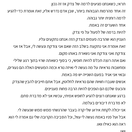
תראי, כשאנחנו מגיעים לרמה של צדק אז זה נכון.
זה אחד מהרמות הגבוהות ביותר, שבן אדם נדרש אליו, זאת אומרת כדי להגיע
לרמה רוחנית יותר גבוהה.
אחד השערים זה באמת.
להיות ברמה של לפעול על פי צדק.
העניין הוא שהרבה פעמים הצדק הזה אנחנו נתקעים עליו.
זאת אומרת אני נתקעת בשלב הזה שאם אני צודקת ונעשה לי, אבל אז אני
צודקת ואני צודקת ואני נשארת באותו מקום.
ואם אתה רוצה תכלס להיות חופשי, כי בסוף כשאתה שרוי בתוך רגע שלילי
ומחשבות נוראיות על מה נעשה לי ואיזה נורא וכמה המעשים האלה הם נעורים,
ובואי אני אגיד בפעם השנייה יש פה באמת.
אנשים שעברו חוויות שהם נוראיות לחלוטין, אבל אתם חייבים להבין שהצדק
והכעס שלכם הם הופכים להיות הרבה פחות מעניינים.
ברגע שאנחנו רוצים להגיע לחופש אמיתי, עכשיו אני לא מדברת סתם.
לא מדברת דיבורים בעלמה.
אני יכולה לקחת אירוע שלי קרה בעבר שהרגשתי ממש ממש שנעשה לי.
אבל ועל פניו באמת נעשה לי עוול, וכל הסביבה הקרובה שלי גם אמרה לי הוא
ראה הוא כאילו וואו.
וואו.